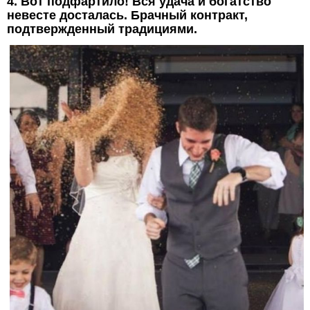
4. Вот подфартило! Вся удача и богатство
невесте досталась. Брачный контракт,
подтвержденный традициями.