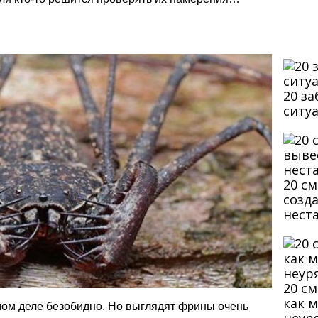
20 з
ситу
20 с
созд
нест
20 с
как 
мом деле безобидно. Но выглядят фрины очень