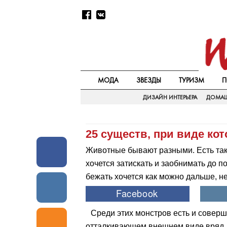
МОДА
ЗВЕЗДЫ
ТУРИЗМ
П
ДИЗАЙН ИНТЕРЬЕРА
ДОМАШ
25 существ, при виде ко
Животные бывают разными. Есть так
хочется затискать и заобнимать до п
бежать хочется как можно дальше, н
Среди этих монстров есть и соверш
отталкивающем внешнем виде вряд л