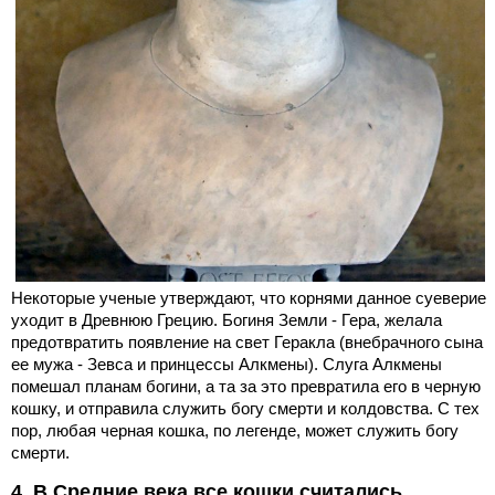
Некоторые ученые утверждают, что корнями данное суеверие
уходит в Древнюю Грецию. Богиня Земли - Гера, желала
предотвратить появление на свет Геракла (внебрачного сына
ее мужа - Зевса и принцессы Алкмены). Слуга Алкмены
помешал планам богини, а та за это превратила его в черную
кошку, и отправила служить богу смерти и колдовства. С тех
пор, любая черная кошка, по легенде, может служить богу
смерти.
4. В Средние века все кошки считались