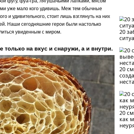
ой фугу, фуа-гра, лягушачьими лапками, мясом
ами уже мало кого удивишь. Меж тем обычные
ого и удивительного, стоит лишь взглянуть на них
ней. Наши сегодняшние герои были настолько
20 з
литься увиденным с миром.
ситу
е только на вкус и снаружи, а и внутри.
20 с
созд
нест
20 с
как 
неур