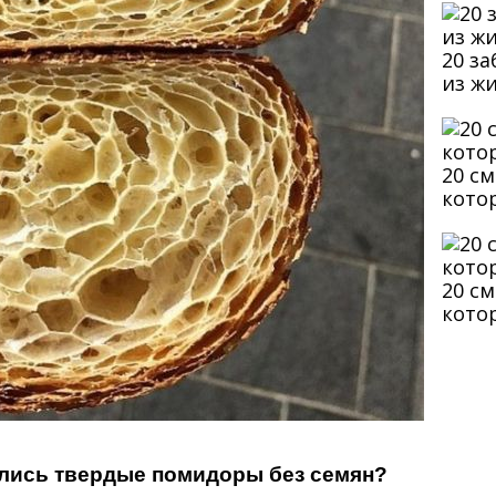
20 з
из ж
20 с
кото
20 с
кото
ались твердые помидоры без семян?