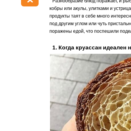
Разнообразие блюд поражает, и рыб
кобры или акулы, улитками и устриц
продукты таят в себе много интересн
под другим углом или чуть присталь
поражены едой, что поспешили поде
1. Когда круассан идеален н