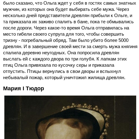
было сказано, что Ольга ждет у себя в гостях самых знатных
мужчин, из которых она будет выбирать себе мужа. Через
несколько дней представители древлян прибыли к Ольге, и
та приказала их заживо спалить в бане, пока те обмывались
после дороги. Через какое-то время Ольга отправилась на
место гибели своего супруга для того, чтобы совершить
тризну - погребальный обряд. Там было убито более 5000
древлян. И в завершение своей мести за смерть мужа княгиня
спалила деревню неугодных. Она попросила древлян
выслать ей с каждого двора по три голубя. К лапкам этих
птиц Ольга привязала по кусочку серы и приказала
отпустить. Птицы вернулись в свои дворы и вспыхнул
небывалый пожар, который уничтожил жилища древлян.
Мария I Тюдор