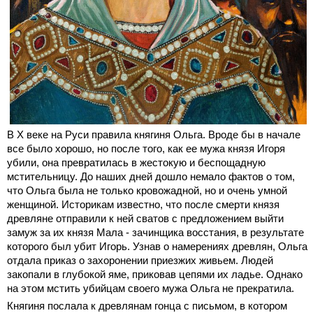
В X веке на Руси правила княгиня Ольга. Вроде бы в начале
все было хорошо, но после того, как ее мужа князя Игоря
убили, она превратилась в жестокую и беспощадную
мстительницу. До наших дней дошло немало фактов о том,
что Ольга была не только кровожадной, но и очень умной
женщиной. Историкам известно, что после смерти князя
древляне отправили к ней сватов с предложением выйти
замуж за их князя Мала - зачинщика восстания, в результате
которого был убит Игорь. Узнав о намерениях древлян, Ольга
отдала приказ о захоронении приезжих живьем. Людей
закопали в глубокой яме, приковав цепями их ладье. Однако
на этом мстить убийцам своего мужа Ольга не прекратила.
Княгиня послала к древлянам гонца с письмом, в котором