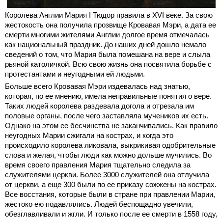
Королева Англии Мария I Тюдор правила в XVI веке. За свою
жестокость она получила прозвище Кровавая Мэри, а дата ее
смерти многими жителями Англии долгое время отмечалась
как национальный праздник. До наших дней дошло немало
сведений о том, что Мария была помешана на вере и слыла
рьяной католичкой. Всю свою жизнь она посвятила борьбе с
протестантами и неугодными ей людьми.
Больше всего Кровавая Мэри издевалась над знатью,
которая, по ее мнению, имела неправильные понятия о вере.
Таких людей королева раздевала догола и отрезала им
половые органы, после чего заставляла мучеников их есть.
Однако на этом ее бесчинства не заканчивались. Как правило
неугодных Марии сжигали на кострах, и когда это
происходило королева ликовала, выкрикивая одобрительные
слова и желая, чтобы люди как можно дольше мучились. Во
время своего правления Мария тщательно следила за
служителями церкви. Более 3000 служителей она отлучила
от церкви, а еще 300 были по ее приказу сожжены на кострах.
Все восстания, которые были в стране при правлении Марии,
жестоко ею подавлялись. Людей беспощадно увечили,
обезглавливали и жгли. И только после ее смерти в 1558 году,