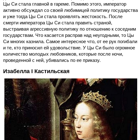
Цы Си стала главной в гареме. Помимо этого, император
активно обсуждал со своей любимицей политику государства
и уже тогда Цы Си стала проявлять жестокость. После
смерти императора Цы Си стала править страной,
выстраивая агрессивную политику по отношению к соседним
государствам. Что касается расправ над неугодными, то Цы
Си многих казнила. Самое интересное что, от ее рук погибали
и те, кто приносил ей удовольствие. У Цы Си было огромное
количество молодых любовников, которые после ночи,
проведенной с ней, убивались по ее приказу.
Изабелла I Кастильская