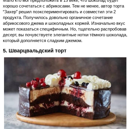
Мало кто мог предположить в 19 веке, что шоколад будет
хорошо сочетаться с абрикосами. Тем не менее, автор торта
“Захер” решил поэкспериментировать и совместил эти 2
продукта. Получилось довольно органичное сочетание
абрикосового джема и шоколадных коржей. Изначально вкус
может показаться специфичным. Но, тщательно распробовав
десерт, вы почувствуете элегантные нотки тёмного шоколада,
который дополняется сладким джемом.
5. Шварцвальдский торт