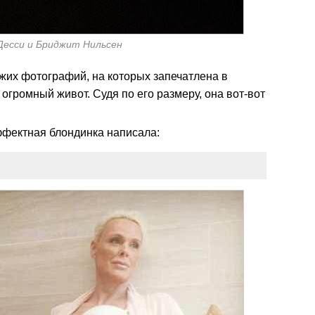
есси и Бриджит Нильсен
жих фотографий, на которых запечатлена в
огромный живот. Судя по его размеру, она вот-вот
ффектная блондинка написала: