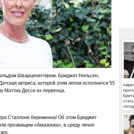
ольдом Шварценеггером, Бриджит Нильсен,
 Датская актриса, которой этим летом исполнится 55
нарк
проч
му Маттиа Десси их первенца.
Брита
стать
сегод
тра Сталлоне беременна! Об этом Бриджит
или прозвищем «Амазонка», в среду лично
ram.