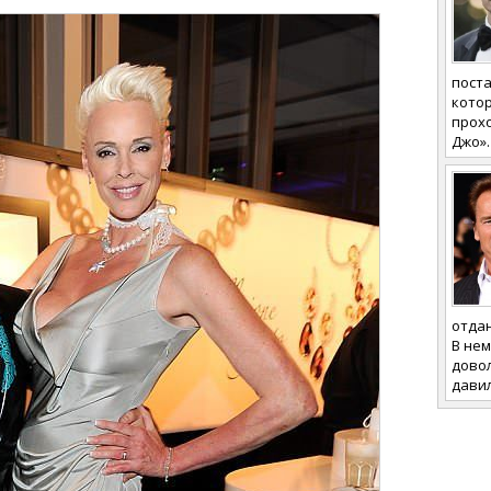
поста
котор
прох
Джо».
отдан
В не
дово
давил