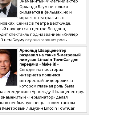
Знаменитый 41-летний актер
Орландо Блум не только
снимается в фильмах, но и
играет в театральных
новках. Сейчас в театре Вест-Энде,
ый находится в центре Лондона,
одит спектакль под названием «Киллер
 В нем Блуму отдана главная роль.
Арнольд Шварценеггер
раздавил на танке 9-метровый
лимузин Lincoln TownCar для
передачи «Make it!»
Сегодня на просторах
интернета появился
интересный видеоролик, в
котором главная роль была
а легенде кино Арнольду Шварценеггеру.
м знаменитый «Терминатор» делал
льно необычную вещь - своим танком
 9-метровый лимузин Lincoln TownCar.