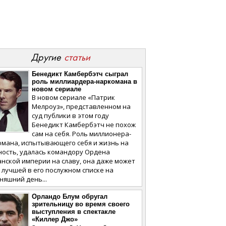
Другие
статьи
Бенедикт Камбербэтч сыграл
роль миллиардера-наркомана в
новом сериале
В новом сериале «Патрик
Мелроуз», представленном на
суд публики в этом году
Бенедикт Камбербэтч не похож
сам на себя. Роль миллионера-
омана, испытывающего себя и жизнь на
ность, удалась командору Ордена
нской империи на славу, она даже может
 лучшей в его послужном списке на
няшний день...
Орландо Блум обругал
зрительницу во время своего
выступления в спектакле
«Киллер Джо»