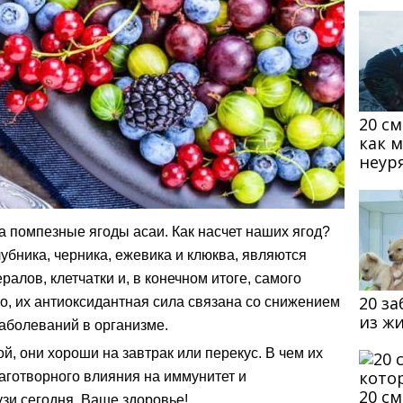
20 с
как 
неур
на помпезные ягоды асаи. Как насчет наших ягод?
убника, черника, ежевика и клюква, являются
алов, клетчатки и, в конечном итоге, самого
20 з
го, их антиоксидантная сила связана со снижением
из ж
аболеваний в организме.
й, они хороши на завтрак или перекус. В чем их
аготворного влияния на иммунитет и
20 с
зи сегодня. Ваше здоровье!