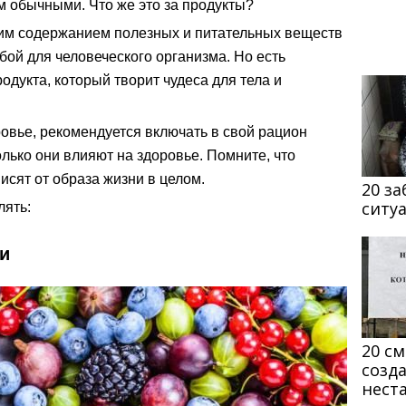
м обычными. Что же это за продукты?
им содержанием полезных и питательных веществ
бой для человеческого организма. Но есть
родукта, который творит чудеса для тела и
овье, рекомендуется включать в свой рацион
лько они влияют на здоровье. Помните, что
исят от образа жизни в целом.
20 з
ситу
лять:
ми
20 с
созд
нест