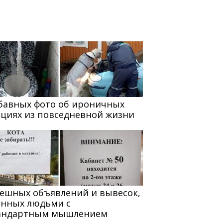
абавных фото об ироничных
ациях из повседневной жизни
мешных объявлений и вывесок,
анных людьми с
андартным мышлением