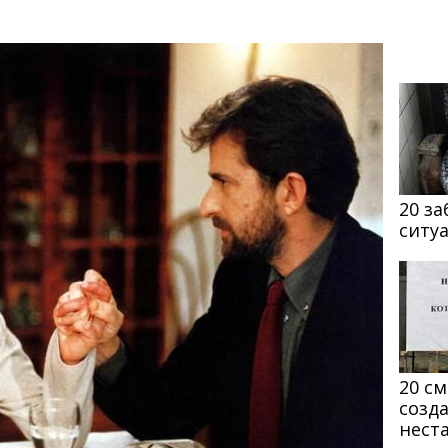
20 з
ситу
20 с
созд
нест