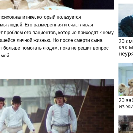
психоаналитике, который пользуется
емы людей. Его размеренная и счастливая
от проблем его пациентов, которые приходят к нему
20 с
вшейся личной жизнью. Но после смерти сына
как 
жет больше помогать людям, пока не решит вопрос
неур
вмой.
20 з
из ж