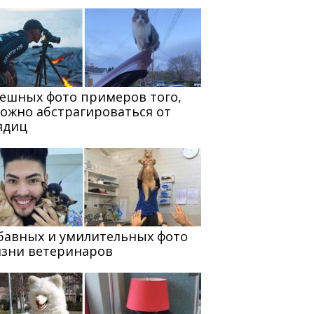
мешных фото примеров того,
можно абстрагироваться от
ядиц
абавных и умилительных фото
изни ветеринаров