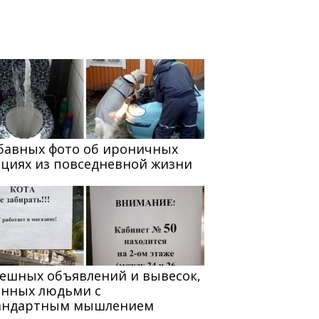
абавных фото об ироничных
ациях из повседневной жизни
мешных объявлений и вывесок,
анных людьми с
андартным мышлением