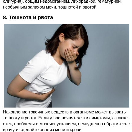
олигурия), общим недомоганием, лихорадкой, гематурией,
необычным запахом мочи, тошнотой и рвотой.
8. Тошнота и рвота
Накопление токсичных веществ в организме может вызвать
тошноту и рвоту. Если у вас появятся эти симптомы, а также
отек, проблемы с мочеиспусканием, немедленно обратитесь к
врачу и сделайте анализ мочи и крови.