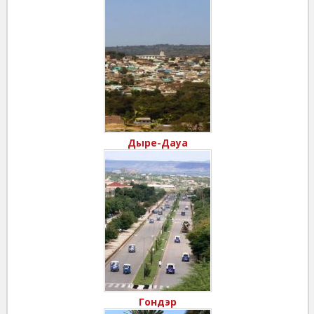
Дыре-Дауа
Гондэр