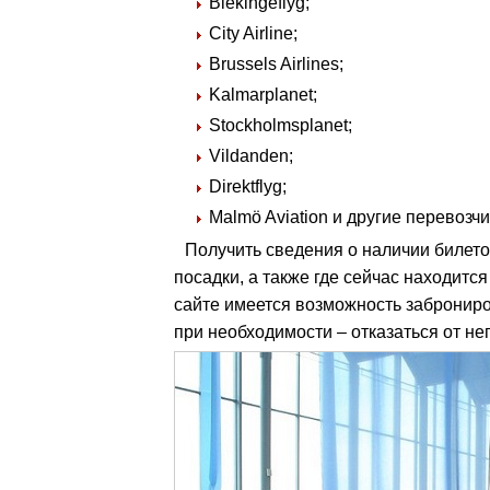
Blekingeflyg;
City Airline;
Brussels Airlines;
Kalmarplanet;
Stockholmsplanet;
Vildanden;
Direktflyg;
Malmö Aviation и другие перевозчи
Получить сведения о наличии билетов
посадки, а также где сейчас находитс
сайте имеется возможность заброниров
при необходимости – отказаться от нег