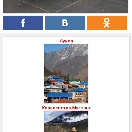
Лукла
Королевство Мустанг