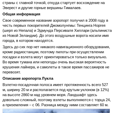
страны с главной точкой, откуда стартует восхождение на
Эверест и другие горные вершины Гималаев.
Общая информация
Свое современное название аэропорт получил в 2008 году в
честь первых покорителей Джомолунгмы: Тенцинга Норгея
(шерп из Непала) и Эдмунда Персиваля Хиллари (альпиниста
из Новой Зеландии). До этого воздушные ворота носили имя
города, в котором находятся.
Здесь до сих пор нет никакого навигационного оборудования,
кроме радиостанции, поэтому пилоты при осуществлении
посадки и взлета могут ориентироваться только визуально.
Во время тумана или непогоды очень высокая вероятность
крушения лайнера, и самолеты в такое время пассажиров не
перевозят.
Описание аэропорта Лукла
Взлетно-посадочная полоса имеет протяженность всего 527
м, ширину 20 м и располагается под крутым уклоном (в 12%)
на высоте 2860 м над уровнем моря. Ландшафт здесь
довольно сложный, поэтому взлеты выполняются с торца 24,
а приземления – с 06. Разница между ними составляет 60 м.