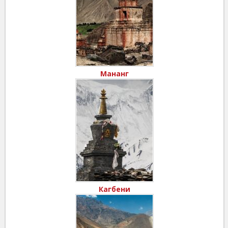
Мананг
Кагбени