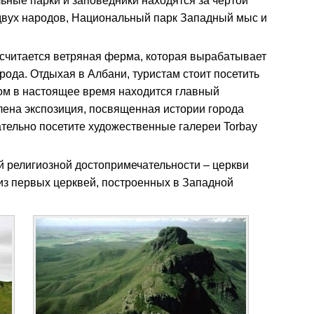
ьные парки и заповедники находятся за чертой
 двух народов, Национальный парк Западный мыс и
считается ветряная ферма, которая вырабатывает
рода. Отдыхая в Албани, туристам стоит посетить
ом в настоящее время находится главный
лена экспозиция, посвященная истории города
ательно посетите художественные галереи Torbay
й религиозной достопримечательности – церкви
из первых церквей, построенных в Западной