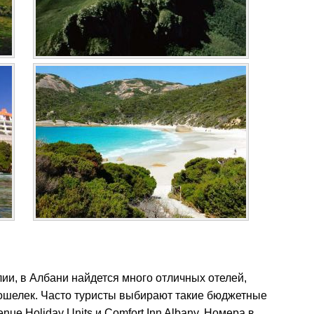
лии, в Албани найдется много отличных отелей,
 кошелек. Часто туристы выбирают такие бюджетные
nue Holiday Units и Comfort Inn Albany. Номера в