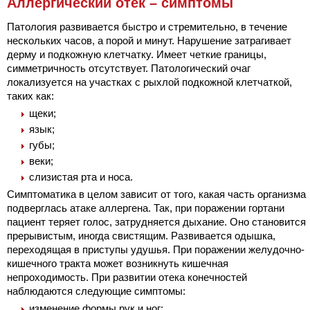
Аллергический отек – симптомы
Патология развивается быстро и стремительно, в течение
нескольких часов, а порой и минут. Нарушение затрагивает
дерму и подкожную клетчатку. Имеет четкие границы,
симметричность отсутствует. Патологический очаг
локализуется на участках с рыхлой подкожной клетчаткой,
таких как:
щеки;
язык;
губы;
веки;
слизистая рта и носа.
Симптоматика в целом зависит от того, какая часть организма
подверглась атаке аллергена. Так, при поражении гортани
пациент теряет голос, затрудняется дыхание. Оно становится
прерывистым, иногда свистящим. Развивается одышка,
переходящая в приступы удушья. При поражении желудочно-
кишечного тракта может возникнуть кишечная
непроходимость. При развитии отека конечностей
наблюдаются следующие симптомы:
изменение формы рук и ног;