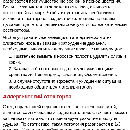
развивается преимущественно весной, в период цветения.
Больные жалуются на заложенность носа, отечность,
постоянный насморк. Чтобы их устранить, необходимо
исключить повторное воздействие аллергена на органы
дыхания. Для этого пациентам советуют использовать маски,
респираторы.
Чтобы устранить уже имеющийся аллергический отек
слизистых носа, вызвавший затруднение дыхания,
необходимо выполнить следующие простые манипуляции:
Тщательно вымыть в носовой полости, удалить слизь и
корки.
Закапать оба носовых хода сосудосуживающими
средствами: Риномарикс, Галазолин, Оксиметазолин.
В случае отсутствия эффекта и ухудшения ситуации
необходимо обратиться к отоларингологу.
Аллергический отек горла
Отек, поражающий верхние отделы дыхательных путей,
является самым опасным видом патологии. Отечность может
затрагивать гортань, что провоцирует развитие приступа
удушья. По статистике, такая патология развивается в 1/3
случаев. У пациента наблюдается осиплость голоса, кашель,