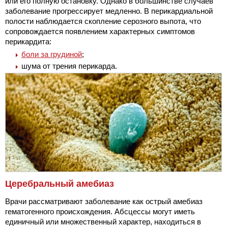
или его полную остановку. Однако в большинстве случаев
заболевание прогрессирует медленно. В перикардиальной
полости наблюдается скопление серозного выпота, что
сопровождается появлением характерных симптомов
перикардита:
боли за грудиной
;
шума от трения перикарда.
Церебральный амебиаз
Врачи рассматривают заболевание как острый амебиаз
гематогенного происхождения. Абсцессы могут иметь
единичный или множественный характер, находиться в