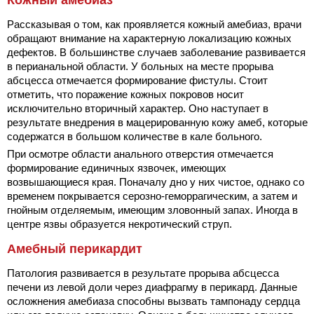
Рассказывая о том, как проявляется кожный амебиаз, врачи
обращают внимание на характерную локализацию кожных
дефектов. В большинстве случаев заболевание развивается
в перианальной области. У больных на месте прорыва
абсцесса отмечается формирование фистулы. Стоит
отметить, что поражение кожных покровов носит
исключительно вторичный характер. Оно наступает в
результате внедрения в мацерированную кожу амеб, которые
содержатся в большом количестве в кале больного.
При осмотре области анального отверстия отмечается
формирование единичных язвочек, имеющих
возвышающиеся края. Поначалу дно у них чистое, однако со
временем покрывается серозно-геморрагическим, а затем и
гнойным отделяемым, имеющим зловонный запах. Иногда в
центре язвы образуется некротический струп.
Амебный перикардит
Патология развивается в результате прорыва абсцесса
печени из левой доли через диафрагму в перикард. Данные
осложнения амебиаза способны вызвать тампонаду сердца