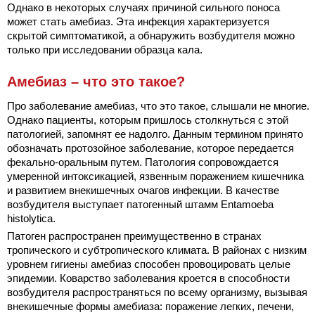
Однако в некоторых случаях причиной сильного поноса
может стать амебиаз. Эта инфекция характеризуется
скрытой симптоматикой, а обнаружить возбудителя можно
только при исследовании образца кала.
Амебиаз – что это такое?
Про заболевание амебиаз, что это такое, слышали не многие.
Однако пациенты, которым пришлось столкнуться с этой
патологией, запомнят ее надолго. Данным термином принято
обозначать протозойное заболевание, которое передается
фекально-оральным путем. Патология сопровождается
умеренной интоксикацией, язвенным поражением кишечника
и развитием внекишечных очагов инфекции. В качестве
возбудителя выступает патогенный штамм Entamoeba
histolytica.
Патоген распространен преимущественно в странах
тропического и субтропического климата. В районах с низким
уровнем гигиены амебиаз способен провоцировать целые
эпидемии. Коварство заболевания кроется в способности
возбудителя распространяться по всему организму, вызывая
внекишечные формы амебиаза: поражение легких, печени,