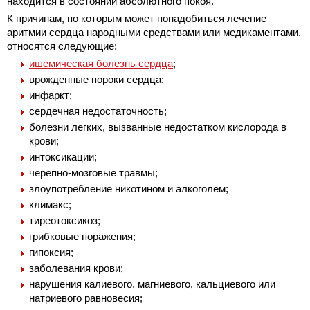
находится в состоянии абсолютного покоя.
К причинам, по которым может понадобиться лечение
аритмии сердца народными средствами или медикаментами,
относятся следующие:
ишемическая болезнь сердца
;
врожденные пороки сердца;
инфаркт;
сердечная недостаточность;
болезни легких, вызванные недостатком кислорода в
крови;
интоксикации;
черепно-мозговые травмы;
злоупотребление никотином и алкоголем;
климакс;
тиреотоксикоз;
грибковые поражения;
гипоксия;
заболевания крови;
нарушения калиевого, магниевого, кальциевого или
натриевого равновесия;