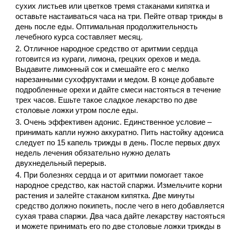
сухих листьев или цветков тремя стаканами кипятка и
оставьте настаиваться часа на три. Пейте отвар трижды в
день после еды. Оптимальная продолжительность
лечебного курса составляет месяц.
Отличное народное средство от аритмии сердца
готовится из кураги, лимона, грецких орехов и меда.
Выдавите лимонный сок и смешайте его с мелко
нарезанными сухофруктами и медом. В конце добавьте
подробленные орехи и дайте смеси настояться в течение
трех часов. Ешьте такое сладкое лекарство по две
столовые ложки утром после еды.
Очень эффективен адонис. Единственное условие –
принимать капли нужно аккуратно. Пить настойку адониса
следует по 15 капель
трижды в день. После первых двух
недель лечения обязательно нужно делать
двухнедельный перерыв.
При болезнях сердца и от аритмии помогает такое
народное средство, как настой спаржи. Измельчите корни
растения и залейте стаканом кипятка. Две минуты
средство должно покипеть, после чего в него добавляется
сухая трава спаржи. Два часа дайте лекарству настояться
и можете принимать его по две столовые ложки трижды в