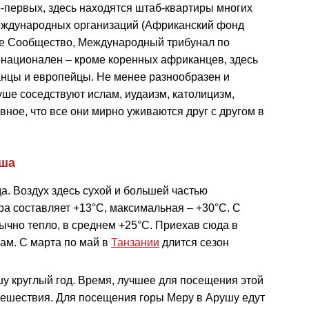
-первых, здесь находятся штаб-квартиры многих
ждународных организаций (Африканский фонд
ое Сообщество, Международный трибунал по
гонационален – кроме коренных африканцев, здесь
нцы и европейцы. Не менее разнообразен и
уше соседствуют ислам, иудаизм, католицизм,
авное, что все они мирно уживаются друг с другом в
.
уша
а. Воздух здесь сухой и большей частью
а составляет +13°С, максимальная – +30°С. С
ычно тепло, в среднем +25°С. Приехав сюда в
кам. С марта по май в
Танзании
длится сезон
у круглый год. Время, лучшее для посещения этой
утешествия. Для посещения горы Меру в Арушу едут