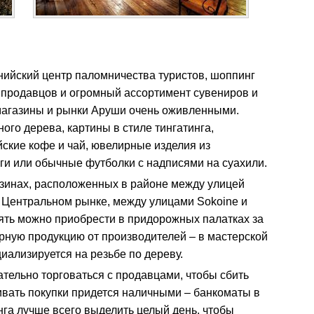
нийский центр паломничества туристов, шоппинг
 продавцов и огромный ассортимент сувениров и
магазины и рынки Аруши очень оживленными.
ого дерева, картины в стиле тингатинга,
ские кофе и чай, ювелирные изделия из
ги или обычные футболки с надписями на суахили.
азинах, расположенных в районе между улицей
а Центральном рынке, между улицами Sokoine и
ять можно приобрести в придорожных палатках за
ирную продукцию от производителей – в мастерской
циализируется на резьбе по дереву.
тельно торговаться с продавцами, чтобы сбить
вать покупки придется наличными – банкоматы в
га лучше всего выделить целый день, чтобы