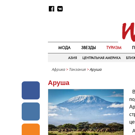
МОДА
ЗВЕЗДЫ
ТУРИЗМ
П
АЗИЯ
ЦЕНТРАЛЬНАЯ АМЕРИКА
БЛИ
Африка
>
Танзания
>
Аруша
Аруша
В
по
Ар
ст
це
А