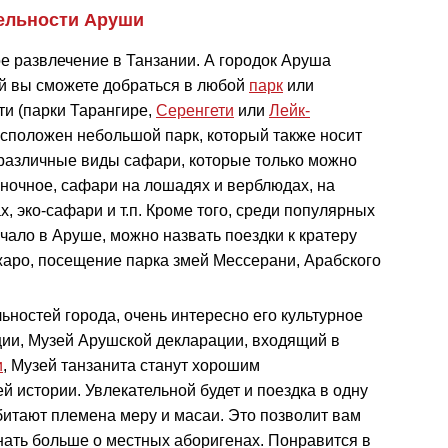
ельности Аруши
е развлечение в Танзании. А городок Аруша
рой вы сможете добраться в любой
парк
или
и (парки Тарангире,
Серенгети
или
Лейк-
 расположен небольшой парк, который также носит
 различные виды сафари, которые только можно
 ночное, сафари на лошадях и верблюдах, на
 эко-сафари и т.п. Кроме того, среди популярных
чало в Аруше, можно назвать поездки к кратеру
жаро, посещение парка змей Мессерани, Арабского
ностей города, очень интересно его культурное
ции, Музей Арушской декларации, входящий в
и
, Музей танзанита станут хорошим
истории. Увлекательной будет и поездка в одну
битают племена меру и масаи. Это позволит вам
нать больше о местных аборигенах. Понравится в