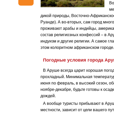
Во
ме
дикой природы, Восточно-Африканск
Руанде). А во-вторых, сам город мно
проживают арабы и индийцы, америка
состав религиозных конфессий – в Ар
индуизм и другие религии. А самое гл
этом колоритном африканском городе
Погодные условия города Ар
В Аруше всегда царит хорошая погод
прохладный. Минимальная температур
июня по февраль, в высокий сезон, об
ноябре-декабре, будьте готовы к осад
дождей.
А вообще туристы прибывают в Аруш
местности, зависит от цели вашего п