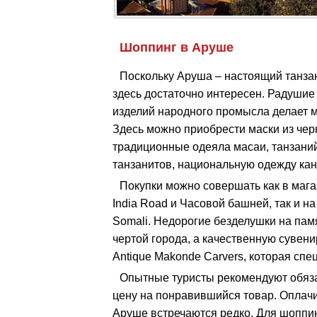
Шоппинг в Аруше
Поскольку Аруша – настоящий танза
здесь достаточно интересен. Радушие
изделий народного промысла делает 
Здесь можно приобрести маски из черн
традиционные одеяла масаи, танзаний
танзанитов, национальную одежду кан
Покупки можно совершать как в маг
India Road и Часовой башней, так и н
Somali. Недорогие безделушки на пам
чертой города, а качественную сувен
Antique Makonde Carvers, которая спе
Опытные туристы рекомендуют обяза
цену на понравившийся товар. Оплачи
Аруше встречаются редко. Для шоппин