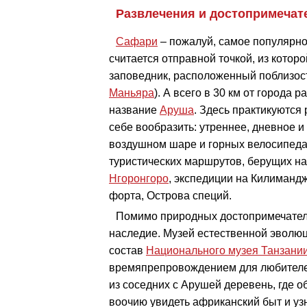
Развлечения и достопримечат
Сафари
– пожалуй, самое популярно
считается отправной точкой, из кото
заповедник, расположенный поблизост
Маньяра
). А всего в 30 км от города
название
Аруша
. Здесь практикуются
себе вообразить: утреннее, дневное и
воздушном шаре и горных велосипедах,
туристических маршрутов, берущих на
Нгоронгоро
, экспедиции на Килиманд
форта, Острова специй.
Помимо природных достопримечатель
наследие. Музей естественной эволю
состав
Национального музея Танзани
времяпрепровождением для любителей 
из соседних с Арушей деревень, где о
воочию увидеть африканский быт и уз