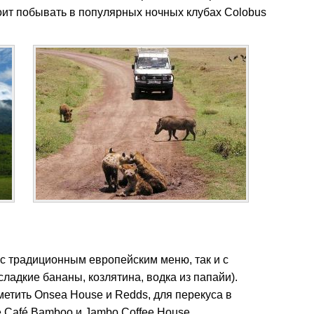
оит побывать в популярных ночных клубах Colobus
с традиционным европейским меню, так и с
сладкие бананы, козлятина, водка из папайи).
метить Onsea House и Redds, для перекуса в
 Café Bamboo и Jambo Coffee House,