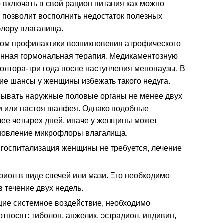
включать в свой рацион питания как можно
 позволит восполнить недостаток полезных
флору влагалища.
м профилактики возникновения атрофического
анная гормональная терапия. Медикаментозную
олтора-три года после наступления менопаузы. В
ие шансы у женщины избежать такого недуга.
мывать наружные половые органы не менее двух
ки или настоя шалфея. Однако подобные
лее четырех дней, иначе у женщины может
ановление микрофлоры влагалища.
а госпитализация женщины не требуется, лечение
риол в виде свечей или мази. Его необходимо
в течение двух недель.
ие системное воздействие, необходимо
 относят: тиболон, анжелик, эстрадиол, индивин,