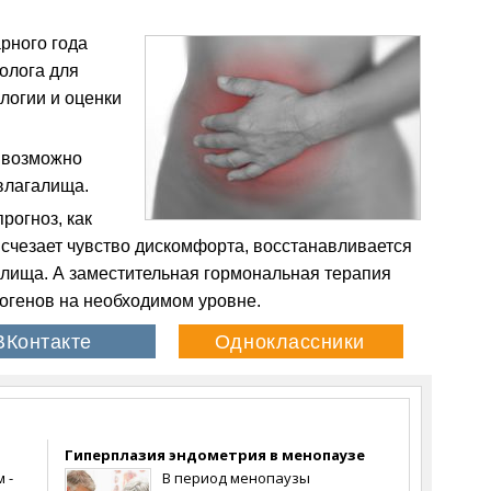
арного года
олога для
логии и оценки
я возможно
влагалища.
рогноз, как
счезает чувство дискомфорта, восстанавливается
алища. А заместительная гормональная терапия
огенов на необходимом уровне.
Гиперплазия эндометрия в менопаузе
 -
В период менопаузы