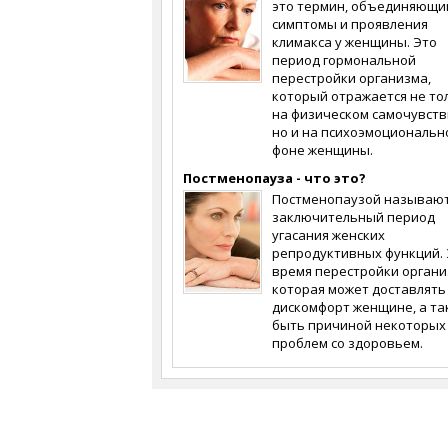
это термин, объединяющи
симптомы и проявления
климакса у женщины. Это
период гормональной
перестройки организма,
который отражается не то
на физическом самочувств
но и на психоэмоциональн
фоне женщины.
Постменопауза - что это?
Постменопаузой называю
заключительный период
угасания женских
репродуктивных функций. 
время перестройки органи
которая может доставлять
дискомфорт женщине, а та
быть причиной некоторых
проблем со здоровьем.