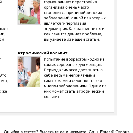
й
гормональная перестройка
организма очень часто
становится причиной женских
заболеваний, одной из которых
является гиперплазия
лько
эндометрия. Как развивается и
ии,
как лечится данная проблема,
ом
вы узнаете из нашей статьи.
Атрофический кольпит
т
Испытание возрастом - одно из
самых серьезных для женщин.
Период климакса дает знать о
Это
себе весьма неприятными
зма,
симптомами и склонностью ко
многим заболеваниям. Одним из
к же
них может стать атрофический
кольпит.
Ошибка в тексте? Выделите ее и нажмите: Ctrl + Enter
© Orphus