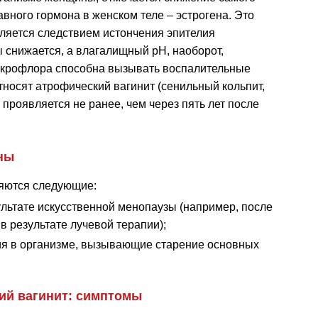
авного гормона в женском теле – эстрогена. Это
ляется следствием истончения эпителия
 снижается, а влагалищный рН, наоборот,
икрофлора способна вызывать воспалительные
тносят атрофический вагинит (сенильный кольпит,
 проявляется не ранее, чем через пять лет после
ны
яются следующие:
ультате искусственной менопаузы (например, после
в результате лучевой терапии);
я в организме, вызывающие старение основных
ий вагинит: симптомы