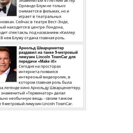
Знаменитый 41-летний актер
Орландо Блум не только
снимается в фильмах, но и
играет в театральных
новках. Сейчас в театре Вест-Энде,
ый находится в центре Лондона,
одит спектакль под названием «Киллер
 В нем Блуму отдана главная роль.
Арнольд Шварценеггер
раздавил на танке 9-метровый
лимузин Lincoln TownCar для
передачи «Make it!»
Сегодня на просторах
интернета появился
интересный видеоролик, в
котором главная роль была
а легенде кино Арнольду Шварценеггеру.
м знаменитый «Терминатор» делал
льно необычную вещь - своим танком
 9-метровый лимузин Lincoln TownCar.