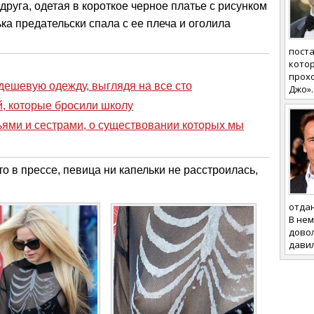
руга, одетая в короткое черное платье с рисунком
ька предательски спала с ее плеча и оголила
поста
котор
прох
 дешевую одежду, выглядя на все сто
Джо».
й, которые бросили школу
ьями и сестрами, о существовании которых мы
о в прессе, певица ни капельки не расстроилась,
отдан
В не
дово
давил