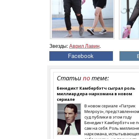
Звезды:
Аврил Лавин
.
Статьи
по
теме:
Бенедикт Камбербэтч сыграл роль
миллиардера-наркомана в новом
сериале
В новом сериале «Патрик
Мелроуз», представленном
суд публики в этом году
Бенедикт Камбербэтч не 
сам на себя. Роль миллион
наркомана, испытывающе