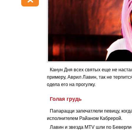
Канун Дня всех святых еще не настал
примеру, Аврил Лавин, так не терпитс
одела его на прогулку.
Голая грудь
Папарацци запечатлели певицу, когд
исполнителем Райаном Кабрерой.
Лавин и звезда MTV шли по Беверли-