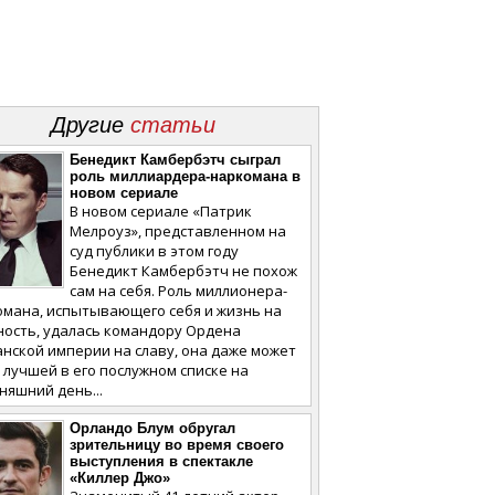
Другие
статьи
Бенедикт Камбербэтч сыграл
роль миллиардера-наркомана в
новом сериале
В новом сериале «Патрик
Мелроуз», представленном на
суд публики в этом году
Бенедикт Камбербэтч не похож
сам на себя. Роль миллионера-
омана, испытывающего себя и жизнь на
ность, удалась командору Ордена
нской империи на славу, она даже может
 лучшей в его послужном списке на
няшний день...
Орландо Блум обругал
зрительницу во время своего
выступления в спектакле
«Киллер Джо»