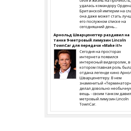
себя и жизнь на прочность
удалась командору Орден
Британской империи на сла
она даже может стать луч
его послужном списке на
сегодняшний день...
Арнольд Шварценеггер раздавил на
танке 9-метровый лимузин Lincoln
TownCar для передачи «Make it!»
Сегодня на просторах
интернета появился
интересный видеоролик, в
котором главная роль был
отдана легенде кино Арно
Шварценеггеру. В нем
знаменитый «Терминатор»
делал довольно необычну
вещь - своим танком давил
метровый лимузин Lincoln
TownCar.