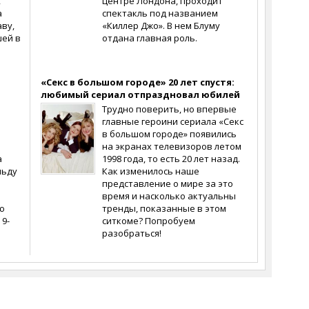
,
центре Лондона, проходит
а
спектакль под названием
ву,
«Киллер Джо». В нем Блуму
шей в
отдана главная роль.
«Секс в большом городе» 20 лет спустя:
любимый сериал отпраздновал юбилей
Трудно поверить, но впервые
главные героини сериала «Секс
в большом городе» появились
на экранах телевизоров летом
а
1998 года, то есть 20 лет назад.
льду
Как изменилось наше
представление о мире за это
время и насколько актуальны
ю
тренды, показанные в этом
 9-
ситкоме? Попробуем
разобраться!