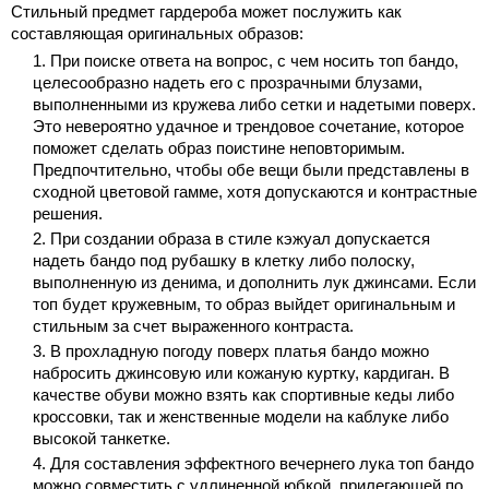
Стильный предмет гардероба может послужить как
составляющая оригинальных образов:
При поиске ответа на вопрос, с чем носить топ бандо,
целесообразно надеть его с прозрачными блузами,
выполненными из кружева либо сетки и надетыми поверх.
Это невероятно удачное и трендовое сочетание, которое
поможет сделать образ поистине неповторимым.
Предпочтительно, чтобы обе вещи были представлены в
сходной цветовой гамме, хотя допускаются и контрастные
решения.
При создании образа в стиле кэжуал допускается
надеть бандо под рубашку в клетку либо полоску,
выполненную из денима, и дополнить лук джинсами. Если
топ будет кружевным, то образ выйдет оригинальным и
стильным за счет выраженного контраста.
В прохладную погоду поверх платья бандо можно
набросить джинсовую или кожаную куртку, кардиган. В
качестве обуви можно взять как спортивные кеды либо
кроссовки, так и женственные модели на каблуке либо
высокой танкетке.
Для составления эффектного вечернего лука топ бандо
можно совместить с удлиненной юбкой, прилегающей по