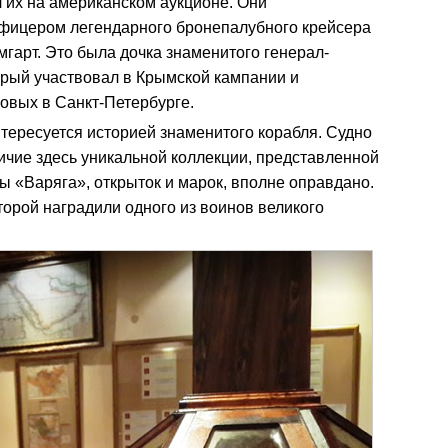
 их на американском аукционе. Они
офицером легендарного бронепалубного крейсера
гарт. Это была дочка знаменитого генерал-
орый участвовал в Крымской кампании и
овых в Санкт-Петербурге.
нтересуется историей знаменитого корабля. Судно
личие здесь уникальной коллекции, представленной
 «Варяга», открыток и марок, вполне оправдано.
торой наградили одного из воинов великого