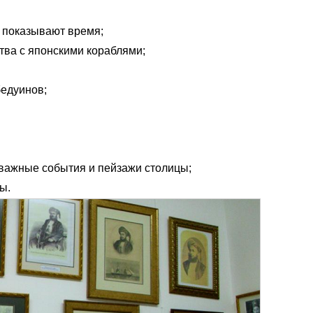
р показывают время;
тва с японскими кораблями;
едуинов;
 важные события и пейзажи столицы;
ы.