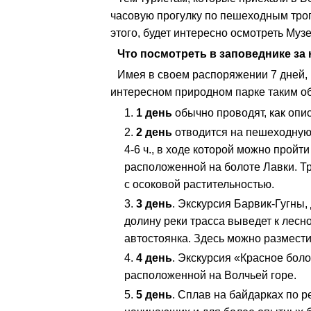
часовую прогулку по пешеходным тро
этого, будет интересно осмотреть Муз
Что посмотреть в заповеднике за
Имея в своем распоряжении 7 дней,
интересном природном парке таким о
1 день
обычно проводят, как опи
2 день
отводится на пешеходну
4-6 ч., в ходе которой можно пройт
расположенной на болоте Лавки. Тр
с осоковой растительностью.
3 день
. Экскурсия Барвик-Гугны,
долину реки трасса выведет к лесно
автостоянка. Здесь можно разместит
4 день
. Экскурсия «Красное боло
расположенной на Волчьей горе.
5 день
. Сплав на байдарках по р