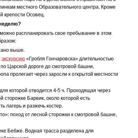
пинкам местного Образовательного центра. Кроме
ей крепости Осовец.
 неделю?
 можно распланировать свое пребывание в этом
бразом:
сано выше.
ю
экскурсию
«Гробля Гончаровска» длительностью
и по Царской дороге до смотровой башни,
опа пролегает через заросли к открытой местности
 для которой отводится 4-5 ч. Проходящая через
й сторожке Барвик, около которой есть
ь лагерь и разжечь костер.
то»: поход от лесной сторожки к смотровой башне,
еке Бебже. Водная трасса разделена для