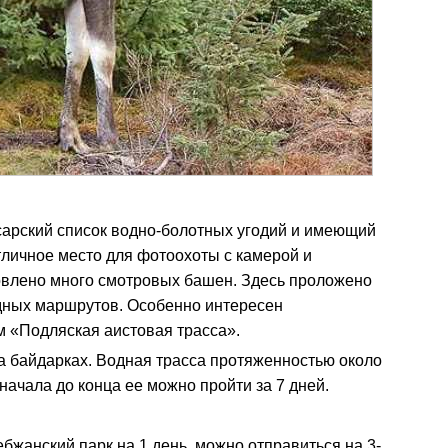
сарский список водно-болотных угодий и имеющий
личное место для фотоохоты c камерой и
новлено много смотровых башен. Здесь проложено
дных маршрутов. Особенно интересен
 «Подляская аистовая трасса».
а байдарках. Водная трасса протяженностью около
 начала до конца ее можно пройти за 7 дней.
?
бжанский парк на 1 день, можно отправиться на 3-