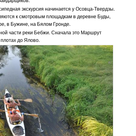
байдарщиков.
сипедная экскурсия начинается у Oсовца-Твердзы.
ляются к смотровым площадкам в деревне Буды,
ре, в Бужине, на Бялом Гронде.
жной части реки Бебжи. Сначала это Маршрут
 плотах до Ялово.