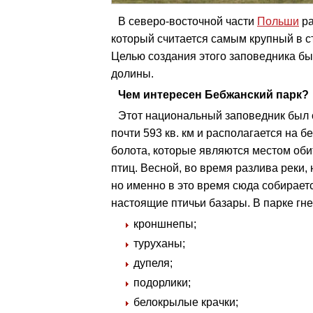
В северо-восточной части
Польши
ра
который считается самым крупный в с
Целью создания этого заповедника б
долины.
Чем интересен Бебжанский парк?
Этот национальный заповедник был с
почти 593 кв. км и располагается на б
болота, которые являются местом об
птиц. Весной, во время разлива реки,
но именно в это время сюда собирает
настоящие птичьи базары. В парке гне
кроншнепы;
туруханы;
дупеля;
подорлики;
белокрылые крачки;