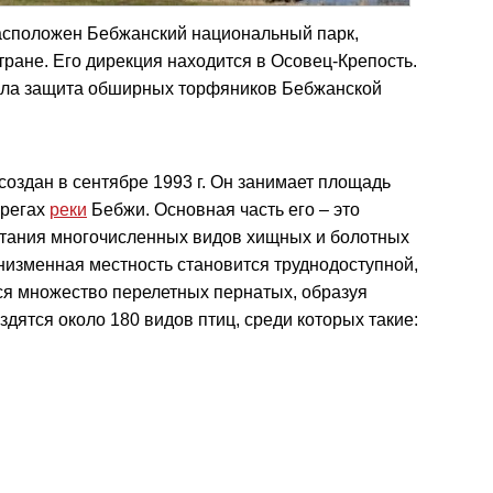
сположен Бебжанский национальный парк,
тране. Его дирекция находится в Осовец-Крепость.
ыла защита обширных торфяников Бебжанской
оздан в сентябре 1993 г. Он занимает площадь
ерегах
реки
Бебжи. Основная часть его – это
итания многочисленных видов хищных и болотных
 низменная местность становится труднодоступной,
ся множество перелетных пернатых, образуя
здятся около 180 видов птиц, среди которых такие: