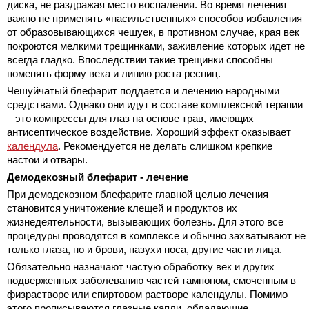
диска, не раздражая место воспаления. Во время лечения
важно не применять «насильственных» способов избавления
от образовывающихся чешуек, в противном случае, края век
покроются мелкими трещинками, заживление которых идет не
всегда гладко. Впоследствии такие трещинки способны
поменять форму века и линию роста ресниц.
Чешуйчатый блефарит поддается и лечению народными
средствами. Однако они идут в составе комплексной терапии
– это компрессы для глаз на основе трав, имеющих
антисептическое воздействие. Хороший эффект оказывает
календула
. Рекомендуется не делать слишком крепкие
настои и отвары.
Демодекозный блефарит - лечение
При демодекозном блефарите главной целью лечения
становится уничтожение клещей и продуктов их
жизнедеятельности, вызывающих болезнь. Для этого все
процедуры проводятся в комплексе и обычно захватывают не
только глаза, но и брови, пазухи носа, другие части лица.
Обязательно назначают частую обработку век и других
подверженных заболеванию частей тампоном, смоченным в
физрастворе или спиртовом растворе календулы. Помимо
этого прописываются глазные капли, обладающие