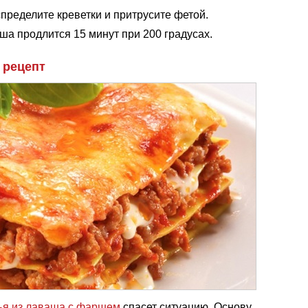
пределите креветки и притрусите фетой.
ша продлится 15 минут при 200 градусах.
 рецепт
ья из лаваша с фаршем
спасет ситуацию. Основу