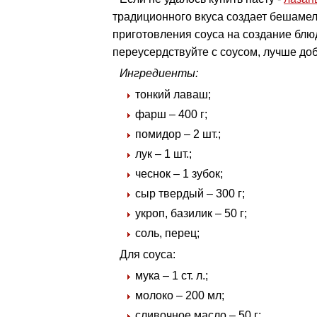
традиционного вкуса создает бешамел
приготовления соуса на создание блю
переусердствуйте с соусом, лучше до
Ингредиенты:
тонкий лаваш;
фарш – 400 г;
помидор – 2 шт.;
лук – 1 шт.;
чеснок – 1 зубок;
сыр твердый – 300 г;
укроп, базилик – 50 г;
соль, перец;
Для соуса:
мука – 1 ст. л.;
молоко – 200 мл;
сливочное масло – 50 г;