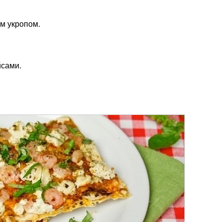
м укропом.
йсами.