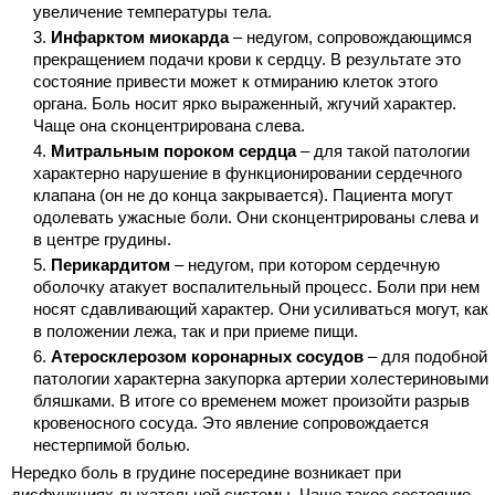
увеличение температуры тела.
Инфарктом миокарда
– недугом, сопровождающимся
прекращением подачи крови к сердцу. В результате это
состояние привести может к отмиранию клеток этого
органа. Боль носит ярко выраженный, жгучий характер.
Чаще она сконцентрирована слева.
Митральным пороком сердца
– для такой патологии
характерно нарушение в функционировании сердечного
клапана (он не до конца закрывается). Пациента могут
одолевать ужасные боли. Они сконцентрированы слева и
в центре грудины.
Перикардитом
– недугом, при котором сердечную
оболочку атакует воспалительный процесс. Боли при нем
носят сдавливающий характер. Они усиливаться могут, как
в положении лежа, так и при приеме пищи.
Атеросклерозом коронарных сосудов
– для подобной
патологии характерна закупорка артерии холестериновыми
бляшками. В итоге со временем может произойти разрыв
кровеносного сосуда. Это явление сопровождается
нестерпимой болью.
Нередко боль в грудине посередине возникает при
дисфункциях дыхательной системы. Чаще такое состояние