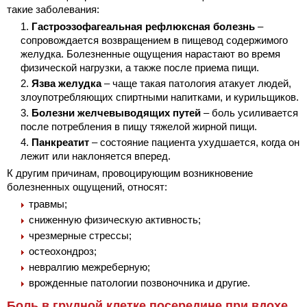
такие заболевания:
Гастроэзофагеальная рефлюксная болезнь
–
сопровождается возвращением в пищевод содержимого
желудка. Болезненные ощущения нарастают во время
физической нагрузки, а также после приема пищи.
Язва желудка
– чаще такая патология атакует людей,
злоупотребляющих спиртными напитками, и курильщиков.
Болезни желчевыводящих путей
– боль усиливается
после потребления в пищу тяжелой жирной пищи.
Панкреатит
– состояние пациента ухудшается, когда он
лежит или наклоняется вперед.
К другим причинам, провоцирующим возникновение
болезненных ощущений, относят:
травмы;
сниженную физическую активность;
чрезмерные стрессы;
остеохондроз;
невралгию межреберную;
врожденные патологии позвоночника и другие.
Боль в грудной клетке посередине при вдохе