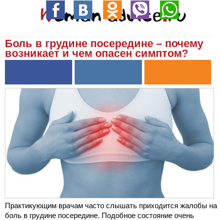
Боль в грудине посередине – почему
возникает и чем опасен симптом?
Практикующим врачам часто слышать приходится жалобы на
боль в грудине посередине. Подобное состояние очень