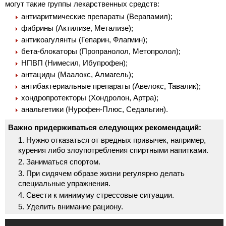
могут такие группы лекарственных средств:
антиаритмические препараты (Верапамил);
фибрины (Актилизе, Метализе);
антикоагулянты (Гепарин, Флагмин);
бета-блокаторы (Пропранолол, Метопролол);
НПВП (Нимесил, Ибупрофен);
антациды (Маалокс, Алмагель);
антибактериальные препараты (Авелокс, Тавалик);
хондропротекторы (Хондролон, Артра);
анальгетики (Нурофен-Плюс, Седальгин).
Важно придерживаться следующих рекомендаций:
Нужно отказаться от вредных привычек, например,
курения либо злоупотребления спиртными напитками.
Заниматься спортом.
При сидячем образе жизни регулярно делать
специальные упражнения.
Свести к минимуму стрессовые ситуации.
Уделить внимание рациону.