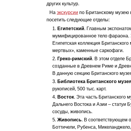
других культур.
На
экскурсии
по Британскому музею в
посетить следующие отделы:
Египетский
. Главным экспонато
мумифицированное тело фараона. Зд
Египетская коллекция Британского 
мертвых», каменные саркофаги.
Греко-римский
. В этом отделе 
созданные в Древнем Риме и Древн
В данную секцию Британского музея
Библиотека Британского музе
рукописей, 500 тыс. карт.
Восток
. Эта часть Британского 
Дальнего Востока и Азии – статуи 
сосуды, живопись.
Живопись
. В соответствующем 
Боттичели, Рубенса, Микеланджело,