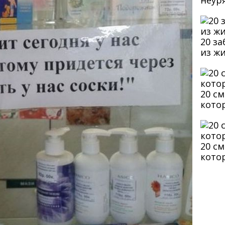
неур
20 з
из ж
20 с
кото
20 с
кото