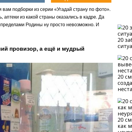
 вам подборки из серии «Угадай страну по фото».
, аптеки из какой страны оказались в кадре. Да
а пределами Родины ну просто невозможно. И
20 з
ситу
ший провизор, а ещё и мудрый
20 с
созд
нест
20 с
как 