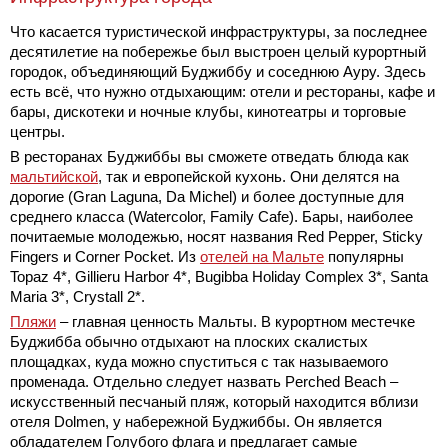
Что касается туристической инфраструктуры, за последнее
десятилетие на побережье был выстроен целый курортный
городок, объединяющий Буджиббу и соседнюю Ауру. Здесь
есть всё, что нужно отдыхающим: отели и рестораны, кафе и
бары, дискотеки и ночные клубы, кинотеатры и торговые
центры.
В ресторанах Буджиббы вы сможете отведать блюда как
мальтийской
, так и европейской кухонь. Они делятся на
дорогие (Gran Laguna, Da Michel) и более доступные для
среднего класса (Watercolor, Family Cafe). Бары, наиболее
почитаемые молодежью, носят названия Red Pepper, Sticky
Fingers и Corner Pocket. Из
отелей на Мальте
популярны
Topaz 4*, Gillieru Harbor 4*, Bugibba Holiday Complex 3*, Santa
Maria 3*, Crystall 2*.
Пляжи
– главная ценность Мальты. В курортном местечке
Буджибба обычно отдыхают на плоских скалистых
площадках, куда можно спуститься с так называемого
променада. Отдельно следует назвать Perched Beach –
искусственный песчаный пляж, который находится вблизи
отеля Dolmen, у набережной Буджиббы. Он является
обладателем Голубого флага и предлагает самые