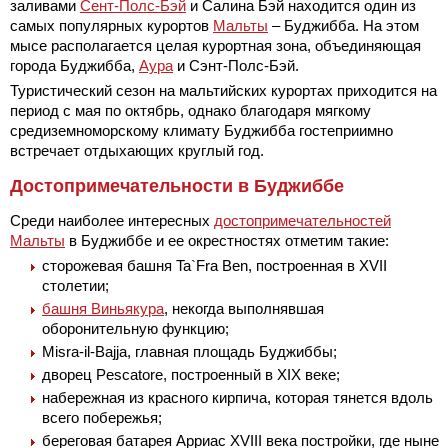
заливами
Сент-Полс-Бэй
и Салина Бэй находится один из
самых популярных курортов
Мальты
– Буджибба. На этом
мысе располагается целая курортная зона, объединяющая
города Буджибба,
Аура
и Сэнт-Полс-Бэй.
Туристический сезон на мальтийских курортах приходится на
период с мая по октябрь, однако благодаря мягкому
средиземноморскому климату Буджибба гостеприимно
встречает отдыхающих круглый год.
Достопримечательности в Буджиббе
Среди наиболее интересных
достопримечательностей
Мальты
в Буджиббе и ее окрестностях отметим такие:
сторожевая башня Ta`Fra Ben, построенная в XVII
столетии;
башня Виньякура
, некогда выполнявшая
оборонительную функцию;
Misra-il-Bajja, главная площадь Буджиббы;
дворец Pescatore, построенный в XIX веке;
набережная из красного кирпича, которая тянется вдоль
всего побережья;
береговая батарея Арриас XVIII века постройки, где ныне