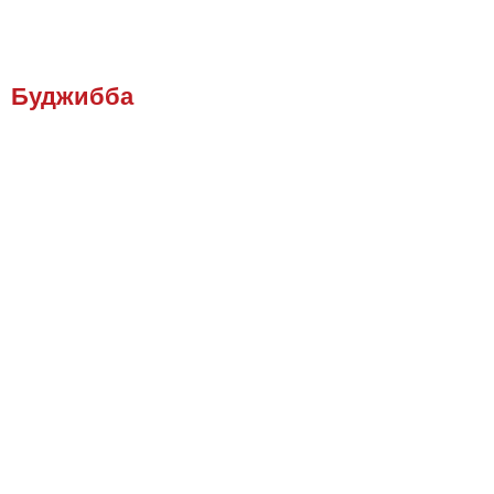
Буджибба