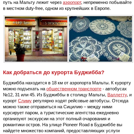
путь на Мальту лежит через
аэропорт
, непременно побывайте
в местном duty-free, одном из крупнейших в Европе.
Как добраться до курорта Буджибба?
Буджибба находится в 18 км от аэропорта Мальты. К курорту
можно подъехать на
общественном транспорте
- автобусах
№12, 31 или 45. Из Буджиббы в столицу Мальты,
Валлетту
, и
курорт
Слиму
регулярно ходят рейсовые автобусы. Отсюда
можно также отправиться на Сицилию – между ними
курсирует паром, а туристические агентства ежедневно
организуют экскурсии на этот полный очарования и
романтики остров. На улице Pioneer Road в Буджиббе вы
найдете множество компаний, предоставляющих услуги