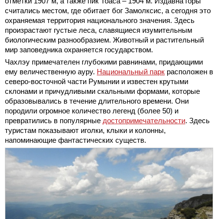
отметки 1907 м, а также пик Тоаса – 1904 м. Издавна горы
считались местом, где обитает бог Замолксис, а сегодня это
охраняемая территория национального значения. Здесь
произрастают густые леса, славящиеся изумительным
биологическим разнообразием. Животный и растительный
мир заповедника охраняется государством.
Чахлэу примечателен глубокими равнинами, придающими
ему величественную ауру.
Национальный парк
расположен в
северо-восточной части Румынии и известен крутыми
склонами и причудливыми скальными формами, которые
образовывались в течение длительного времени. Они
породили огромное количество легенд (более 50) и
превратились в популярные
достопримечательности
. Здесь
туристам показывают иголки, клыки и колонны,
напоминающие фантастических существ.