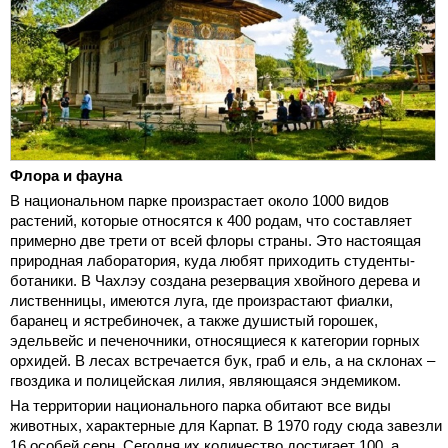
Флора и фауна
В национальном парке произрастает около 1000 видов
растений, которые относятся к 400 родам, что составляет
примерно две трети от всей флоры страны. Это настоящая
природная лаборатория, куда любят приходить студенты-
ботаники. В Чахлэу создана резервация хвойного дерева и
лиственницы, имеются луга, где произрастают фиалки,
баранец и ястребиночек, а также душистый горошек,
эдельвейс и печеночники, относящиеся к категории горных
орхидей. В лесах встречается бук, граб и ель, а на склонах –
гвоздика и полицейская лилия, являющаяся эндемиком.
На территории национального парка обитают все виды
животных, характерные для Карпат. В 1970 году сюда завезли
16 особей серн. Сегодня их количество достигает 100, а