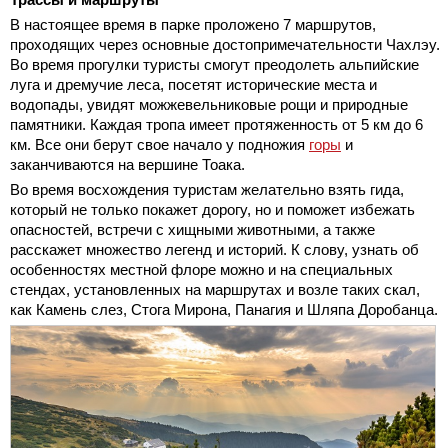
В настоящее время в парке проложено 7 маршрутов,
проходящих через основные достопримечательности Чахлэу.
Во время прогулки туристы смогут преодолеть альпийские
луга и дремучие леса, посетят исторические места и
водопады, увидят можжевельниковые рощи и природные
памятники. Каждая тропа имеет протяженность от 5 км до 6
км. Все они берут свое начало у подножия
горы
и
заканчиваются на вершине Тоака.
Во время восхождения туристам желательно взять гида,
который не только покажет дорогу, но и поможет избежать
опасностей, встречи с хищными животными, а также
расскажет множество легенд и историй. К слову, узнать об
особенностях местной флоре можно и на специальных
стендах, установленных на маршрутах и возле таких скал,
как Камень слез, Стога Мирона, Панагия и Шляпа Доробанца.