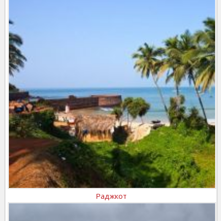
Раджкот