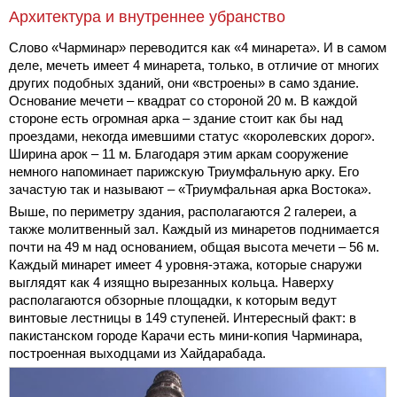
Архитектура и внутреннее убранство
Слово «Чарминар» переводится как «4 минарета». И в самом
деле, мечеть имеет 4 минарета, только, в отличие от многих
других подобных зданий, они «встроены» в само здание.
Основание мечети – квадрат со стороной 20 м. В каждой
стороне есть огромная арка – здание стоит как бы над
проездами, некогда имевшими статус «королевских дорог».
Ширина арок – 11 м. Благодаря этим аркам сооружение
немного напоминает парижскую Триумфальную арку. Его
зачастую так и называют – «Триумфальная арка Востока».
Выше, по периметру здания, располагаются 2 галереи, а
также молитвенный зал. Каждый из минаретов поднимается
почти на 49 м над основанием, общая высота мечети – 56 м.
Каждый минарет имеет 4 уровня-этажа, которые снаружи
выглядят как 4 изящно вырезанных кольца. Наверху
располагаются обзорные площадки, к которым ведут
винтовые лестницы в 149 ступеней. Интересный факт: в
пакистанском городе Карачи есть мини-копия Чарминара,
построенная выходцами из Хайдарабада.