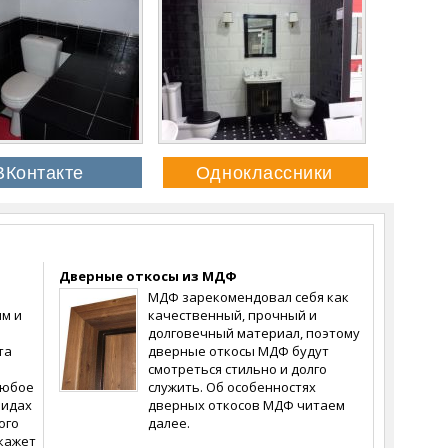
Дверные откосы из МДФ
МДФ зарекомендовал себя как
м и
качественный, прочный и
долговечный материал, поэтому
та
дверные откосы МДФ будут
смотреться стильно и долго
любое
служить. Об особенностях
видах
дверных откосов МДФ читаем
ого
далее.
кажет