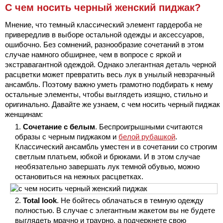
С чем носить черный женский пиджак?
Мнение, что темный классический элемент гардероба не
привередлив в выборе остальной одежды и аксессуаров,
ошибочно. Без сомнений, разнообразие сочетаний в этом
случае намного обширнее, чем в вопросе с яркой и
экстравагантной одеждой. Однако элегантная деталь черной
расцветки может превратить весь лук в унылый невзрачный
ансамбль. Поэтому важно уметь грамотно подбирать к нему
остальные элементы, чтобы выглядеть изящно, стильно и
оригинально. Давайте же узнаем, с чем носить черный пиджак
женщинам:
Сочетание с белым
. Беспроигрышными считаются
образы с черным пиджаком и
белой рубашкой
.
Классический ансамбль уместен и в сочетании со строгим
светлым платьем, юбкой и брюками. И в этом случае
необязательно завершать лук темной обувью, можно
остановиться на нежных расцветках.
Total look
. Не бойтесь облачаться в темную одежду
полностью. В случае с элегантным жакетом вы не будете
выглядеть мрачно и траурно, а подчеркнете свою