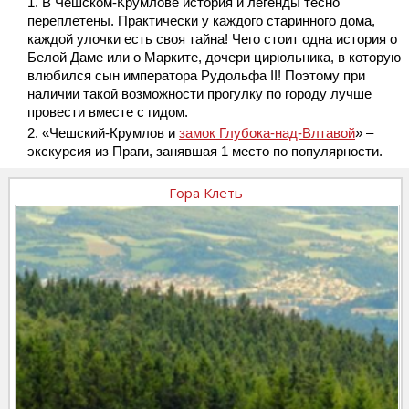
В Чешском-Крумлове история и легенды тесно
переплетены. Практически у каждого старинного дома,
каждой улочки есть своя тайна! Чего стоит одна история о
Белой Даме или о Марките, дочери цирюльника, в которую
влюбился сын императора Рудольфа II! Поэтому при
наличии такой возможности прогулку по городу лучше
провести вместе с гидом.
«Чешский-Крумлов и
замок Глубока-над-Влтавой
» –
экскурсия из Праги, занявшая 1 место по популярности.
Гора Клеть