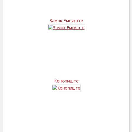
Замок Емниште
Конопиште