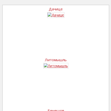
Дачице
Литомышль
Бенешов