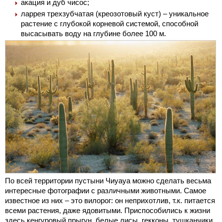
акация и дуб чисос;
ларрея трехзубчатая (креозотовый куст) – уникальное
растение с глубокой корневой системой, способной
высасывать воду на глубине более 100 м.
По всей территории пустыни Чиуауа можно сделать весьма
интересные фотографии с различными животными. Самое
известное из них – это вилорог: он неприхотлив, т.к. питается
всеми растения, даже ядовитыми. Приспособились к жизни
здесь кенгуровый прыгун, белые лисы, гекконы, тушканчики,