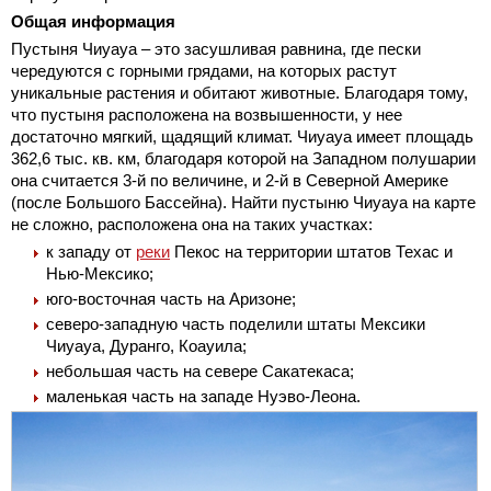
Общая информация
Пустыня Чиуауа – это засушливая равнина, где пески
чередуются с горными грядами, на которых растут
уникальные растения и обитают животные. Благодаря тому,
что пустыня расположена на возвышенности, у нее
достаточно мягкий, щадящий климат. Чиуауа имеет площадь
362,6 тыс. кв. км, благодаря которой на Западном полушарии
она считается 3-й по величине, и 2-й в Северной Америке
(после Большого Бассейна). Найти пустыню Чиуауа на карте
не сложно, расположена она на таких участках:
к западу от
реки
Пекос на территории штатов Техас и
Нью-Мексико;
юго-восточная часть на Аризоне;
северо-западную часть поделили штаты Мексики
Чиуауа, Дуранго, Коауила;
небольшая часть на севере Сакатекаса;
маленькая часть на западе Нуэво-Леона.