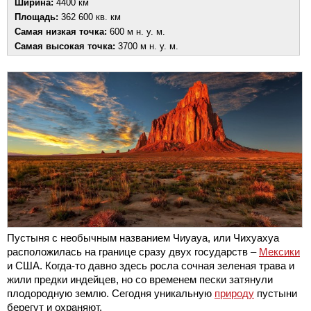
Ширина:
4400 км
Площадь:
362 600 кв. км
Самая низкая точка:
600 м н. у. м.
Самая высокая точка:
3700 м н. у. м.
Пустыня с необычным названием Чиуауа, или Чихуахуа
расположилась на границе сразу двух государств –
Мексики
и США. Когда-то давно здесь росла сочная зеленая трава и
жили предки индейцев, но со временем пески затянули
плодородную землю. Сегодня уникальную
природу
пустыни
берегут и охраняют.