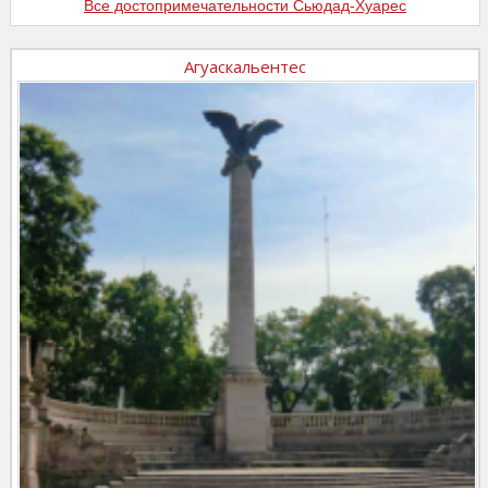
Все достопримечательности Сьюдад-Хуарес
Агуаскальентес