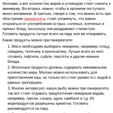
белками, а вот количество жиров и углеводов стоит снизить к
минимуму. Во-вторых, важно, чтобы в организм поступало
много витаминов. В-третьих, говоря о том, что можно есть при
обострении
панкреатита
, стоит упомянуть, что важно
отказаться от употребления острых, соленых, копченых и
пряных блюд, поскольку они раздражают слизистую.
Готовить продукты лучше всего на пару или же отваривать.
Какие продукты можно при панкреатите:
Мясо необходимо выбирать нежирное, например, птицу,
говядину, телятину и крольчатину. Лучше всего из него
готовить тефтели, суфле, паштеты и другие нежные
блюда.
Молочные продукты должны содержать минимальное
количество жира. Молоко можно использовать для
приготовления каш, но только его стоит развести с водой в
равных пропорциях.
Многих интересует, какую рыбу можно при панкреатите,
так вот стоит отдавать предпочтение нежирным видам,
например, треске, сазану, щуке, камбале и т.д. Из
морепродуктов разрешены креветки. Готовить
рекомендуется на пару.