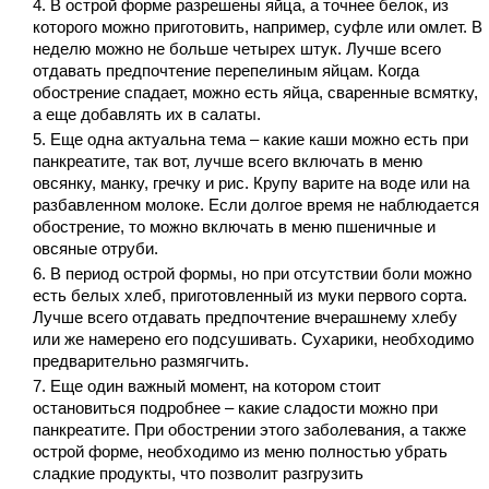
В острой форме разрешены яйца, а точнее белок, из
которого можно приготовить, например, суфле или омлет. В
неделю можно не больше четырех штук. Лучше всего
отдавать предпочтение перепелиным яйцам. Когда
обострение спадает, можно есть яйца, сваренные всмятку,
а еще добавлять их в салаты.
Еще одна актуальна тема – какие каши можно есть при
панкреатите, так вот, лучше всего включать в меню
овсянку, манку, гречку и рис. Крупу варите на воде или на
разбавленном молоке. Если долгое время не наблюдается
обострение, то можно включать в меню пшеничные и
овсяные отруби.
В период острой формы, но при отсутствии боли можно
есть белых хлеб, приготовленный из муки первого сорта.
Лучше всего отдавать предпочтение вчерашнему хлебу
или же намерено его подсушивать. Сухарики, необходимо
предварительно размягчить.
Еще один важный момент, на котором стоит
остановиться подробнее – какие сладости можно при
панкреатите. При обострении этого заболевания, а также
острой форме, необходимо из меню полностью убрать
сладкие продукты, что позволит разгрузить