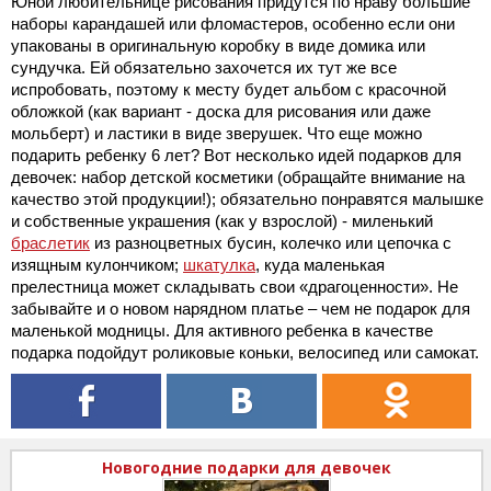
Юной любительнице рисования придутся по нраву большие
наборы карандашей или фломастеров, особенно если они
упакованы в оригинальную коробку в виде домика или
сундучка. Ей обязательно захочется их тут же все
испробовать, поэтому к месту будет альбом с красочной
обложкой (как вариант - доска для рисования или даже
мольберт) и ластики в виде зверушек. Что еще можно
подарить ребенку 6 лет? Вот несколько идей подарков для
девочек: набор детской косметики (обращайте внимание на
качество этой продукции!); обязательно понравятся малышке
и собственные украшения (как у взрослой) - миленький
браслетик
из разноцветных бусин, колечко или цепочка с
изящным кулончиком;
шкатулка
, куда маленькая
прелестница может складывать свои «драгоценности». Не
забывайте и о новом нарядном платье – чем не подарок для
маленькой модницы. Для активного ребенка в качестве
подарка подойдут роликовые коньки, велосипед или самокат.
Новогодние подарки для девочек