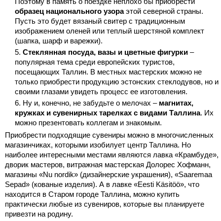
Поэтому в память о поездке неплохо бы приобрести
образец национального узора
этой северной страны.
Пусть это будет вязаный свитер с традиционным
изображением оленей или теплый шерстяной комплект
(шапка, шарф и варежки).
Стеклянная посуда, вазы и цветные фигурки
–
популярная тема среди европейских туристов,
посещающих Таллин. В местных мастерских можно не
только приобрести продукцию эстонских стеклодувов, но и
своими глазами увидеть процесс ее изготовления.
Ну и, конечно, не забудьте о мелочах –
магнитах,
кружках и сувенирных тарелках с видами Таллина
.
Их
можно презентовать коллегам и знакомым.
Приобрести подходящие сувениры можно в многочисленных
магазинчиках, которыми изобилует центр Таллина. Но
наиболее интересными местами являются лавка «Крамбуде»,
дворик мастеров, витражная мастерская Долорес Хофманн,
магазины «Nu nordik» (дизайнерские украшения), «Saaremaa
Sepad» (кованые изделия). А в лавке «Eesti Käsitöö», что
находится в Старом городе Таллина, можно купить
практически любые из сувениров, которые вы планируете
привезти на родину.