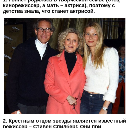
кинорежиссер, а мать – актриса), поэтому с
детства знала, что станет актрисой.
2. Крестным отцом звезды является известный
режиссер – Стивен Спилберг. Они при