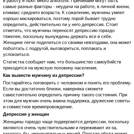
в работу и пьют много алкоголя. Причинами могут быть
самые разные факторы - неудачи на работе, в личной жизни,
климакс среднего возраста. К сожалению, мужчины умеют
хорошо маскироваться, поэтому порой бывает трудно
определить, действительно ли у него депрессия. Стоит
отметить, что мужчины переносят депрессию гораздо
тяжелее, поскольку вынуждены держать все в себе.
Женщине легче поделиться со своими невзгодами, она может
поболтать с подругой, выговориться, поплакать и
успокоиться.
Статистка сообщает нам, что большинство самоубийств
приходится на мужскую половину населения.
Как вывести мужчину из депрессии?
Постарайтесь поговорить с человеком и понять его проблему.
Если вы достаточно близки, наверняка сможете
самостоятельно определить причину такого состояния. При
этом для мужчин очень важна поддержка, дружеские советы
и совместное времяпровождение.
Депрессия у женщин
Женщины гораздо чаще подвергаются депрессии, поскольку
являются очень чувствительными и переживают из-за,
казалось бы, незначительных вещей. Простая обида может