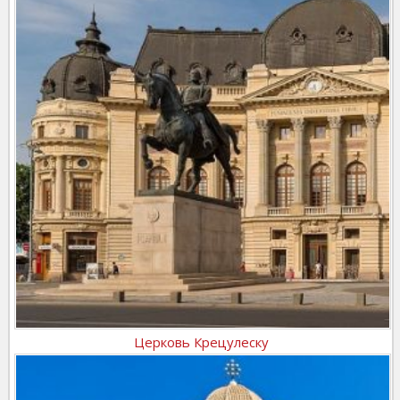
Церковь Крецулеску