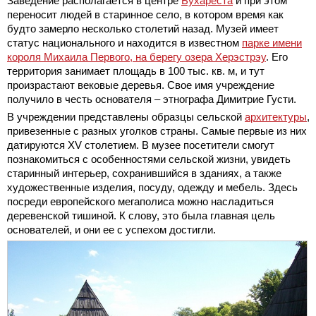
Заведение располагается в центре
Бухареста
и при этом
переносит людей в старинное село, в котором время как
будто замерло несколько столетий назад. Музей имеет
статус национального и находится в известном
парке имени
короля Михаила Первого, на берегу озера Херэстрэу
. Его
территория занимает площадь в 100 тыс. кв. м, и тут
произрастают вековые деревья. Свое имя учреждение
получило в честь основателя – этнографа Димитрие Густи.
В учреждении представлены образцы сельской
архитектуры
,
привезенные с разных уголков страны. Самые первые из них
датируются XV столетием. В музее посетители смогут
познакомиться с особенностями сельской жизни, увидеть
старинный интерьер, сохранившийся в зданиях, а также
художественные изделия, посуду, одежду и мебель. Здесь
посреди европейского мегаполиса можно насладиться
деревенской тишиной. К слову, это была главная цель
основателей, и они ее с успехом достигли.