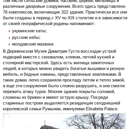
том числе сельские домики, часовни, церкви, мельницы и
различные дворовые сооружения. Всего здесь представлено
76 комплексов, включающих 322 здания. Практически все они
были созданы в период с XV по XIX столетие и в зависимости
от своей географической родины напоминают:
украинские хаты;
русские избы;
молдавские мазанки.
В Деревенском Музее Димитрие Густи воссоздан устрой
подворий вместе с сеновалом, хлевом, летней кухней и
столярной мастерской. Здесь есть жилища зажиточных
людей, в которых можно увидеть богатые вышивки и резную
мебель, и бедные хижины, представленные землянками. В
таких домах легко сохраняли прохладу летом и тепло зимой,
а еще эти сооружения было сложно разрушить, и они смогли
пережить атаку турок. Многие здания покрыты соломой,
сложены из бревен и имеют острую крышу. Посреди
старинных построек выделяется резиденция сегодняшней
королевской семьи Румынии, именуемая Elisabeta Palace.