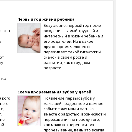
Первый год жизни ребенка
Безусловно, первый год после
ают в
рождения - самый трудный и
интересный в жизни ребенка и
о
его родителей. Ни в какое
другое время человек не
переживает такой гигантский
от
скачок в своем росте и
ду
развитии, как в грудном
возрасте.
.
нка -
Схема прорезывания зубов у детей
а кого
Появление первых зубов у
 него
малышей - радостное и важное
.и,
событие для мам и пап. Но
.
вместе с радостью, возникают и
жно
переживания по поводу того,
ой
как малютка переносит их
прорезывание, ведь это всегда