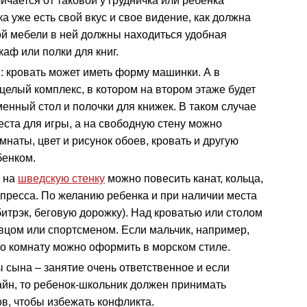
чается от таковой у грудничка или ребенка
а уже есть свой вкус и свое видение, как должна
ой мебели в ней должны находиться удобная
аф или полки для книг.
: кровать может иметь форму машинки. А в
елый комплекс, в котором на втором этаже будет
енный стол и полочки для книжек. В таком случае
ста для игры, а на свободную стену можно
мнаты, цвет и рисунок обоев, кровать и другую
бенком.
о на
шведскую стенку
можно повесить канат, кольца,
 пресса. По желанию ребенка и при наличии места
итрэк, беговую дорожку). Над кроватью или столом
вцом или спортсменом. Если мальчик, например,
то комнату можно оформить в морском стиле.
сына – занятие очень ответственное и если
йн, то ребенок-школьник должен принимать
ов, чтобы избежать конфликта.