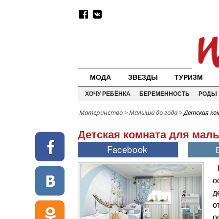
МОДА
ЗВЕЗДЫ
ТУРИЗМ
ХОЧУ РЕБЁНКА
БЕРЕМЕННОСТЬ
РОДЫ
Материнство
>
Малыши до года
>
Детская ко
Детская комната для мал
о
д
о
о