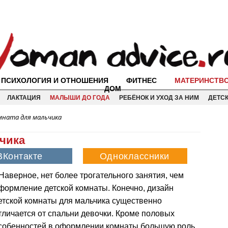
ПСИХОЛОГИЯ И ОТНОШЕНИЯ
ФИТНЕС
МАТЕРИНСТВ
ДОМ
ЛАКТАЦИЯ
МАЛЫШИ ДО ГОДА
РЕБЁНОК И УХОД ЗА НИМ
ДЕТС
мната для мальчика
ьчика
Наверное, нет более трогательного занятия, чем
формление детской комнаты. Конечно, дизайн
етской комнаты для мальчика существенно
тличается от спальни девочки. Кроме половых
собенностей в оформлении комнаты большую роль