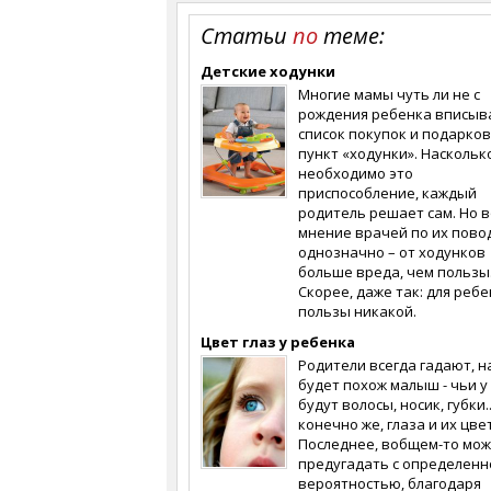
Статьи
по
теме:
Детские ходунки
Многие мамы чуть ли не с
рождения ребенка вписыв
список покупок и подарков
пункт «ходунки». Наскольк
необходимо это
приспособление, каждый
родитель решает сам. Но в
мнение врачей по их пово
однозначно – от ходунков
больше вреда, чем пользы
Скорее, даже так: для ребе
пользы никакой.
Цвет глаз у ребенка
Родители всегда гадают, н
будет похож малыш - чьи у
будут волосы, носик, губки..
конечно же, глаза и их цвет
Последнее, вобщем-то мо
предугадать с определенн
вероятноcтью, благодаря