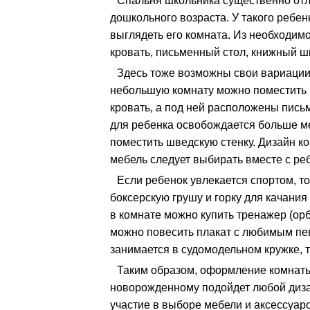
Спальня школьника существенно отли
дошкольного возраста. У такого ребенк
выглядеть его комната. Из необходим
кровать, письменный стол, книжный шк
Здесь тоже возможны свои вариации
небольшую комнату можно поместить ц
кровать, а под ней расположены письм
для ребенка освобождается больше ме
поместить шведскую стенку. Дизайн ко
мебель следует выбирать вместе с ре
Если ребенок увлекается спортом, т
боксерскую грушу и горку для качания
в комнате можно купить тренажер (орб
можно повесить плакат с любимым пе
занимается в судомодельном кружке, 
Таким образом, оформление комнаты 
новорожденному подойдет любой диза
участие в выборе мебели и аксессуар