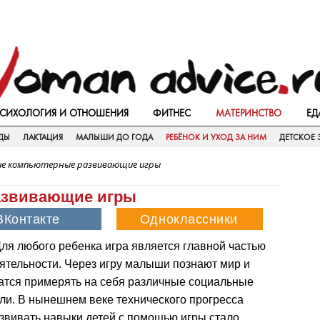
СИХОЛОГИЯ И ОТНОШЕНИЯ
ФИТНЕС
МАТЕРИНСТВО
ЕД
ДЫ
ЛАКТАЦИЯ
МАЛЫШИ ДО ГОДА
РЕБЁНОК И УХОД ЗА НИМ
ДЕТСКОЕ 
ие компьютерные развивающие игры
азвивающие игры
ля любого ребенка игра является главной частью
ятельности. Через игру малыши познают мир и
атся примерять на себя различные социальные
ли. В нынешнем веке технического прогресса
звивать навыки детей с помощью игры стало