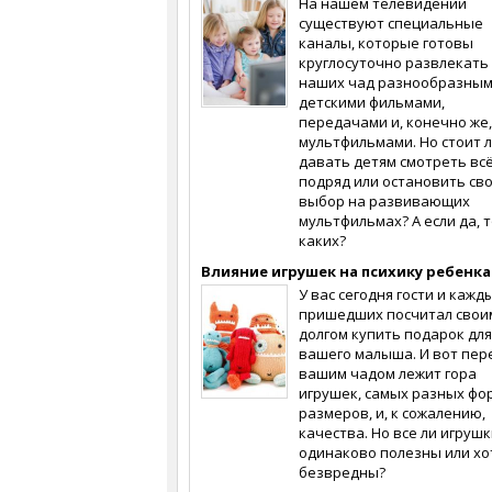
На нашем телевидении
существуют специальные
каналы, которые готовы
круглосуточно развлекать
наших чад разнообразны
детскими фильмами,
передачами и, конечно же,
мультфильмами. Но стоит 
давать детям смотреть вс
подряд или остановить св
выбор на развивающих
мультфильмах? А если да, т
каких?
Влияние игрушек на психику ребенка
У вас сегодня гости и кажд
пришедших посчитал свои
долгом купить подарок для
вашего малыша. И вот пер
вашим чадом лежит гора
игрушек, самых разных фо
размеров, и, к сожалению,
качества. Но все ли игруш
одинаково полезны или хо
безвредны?