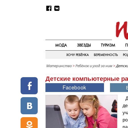
МОДА
ЗВЕЗДЫ
ТУРИЗМ
П
ХОЧУ РЕБЁНКА
БЕРЕМЕННОСТЬ
РО
Материнство
>
Ребёнок и уход за ним
>
Детск
Детские компьютерные р
Д
де
уч
ро
ра