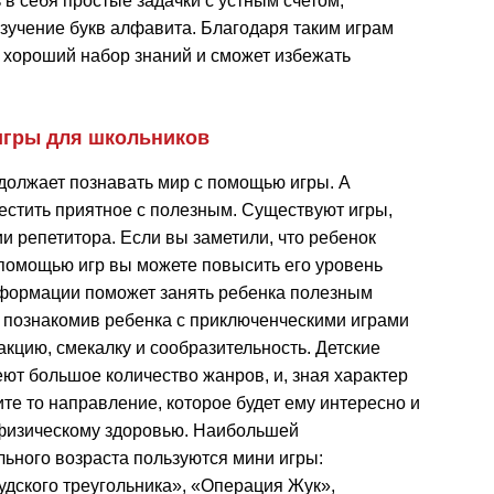
в себя простые задачки с устным счетом,
изучение букв алфавита. Благодаря таким играм
 хороший набор знаний и сможет избежать
гры для школьников
должает познавать мир с помощью игры. А
естить приятное с полезным. Существуют игры,
 репетитора. Если вы заметили, что ребенок
с помощью игр вы можете повысить его уровень
формации поможет занять ребенка полезным
А познакомив ребенка с приключенческими играми
кцию, смекалку и сообразительность. Детские
т большое количество жанров, и, зная характер
ите то направление, которое будет ему интересно и
 физическому здоровью. Наибольшей
ьного возраста пользуются мини игры:
дского треугольника», «Операция Жук»,