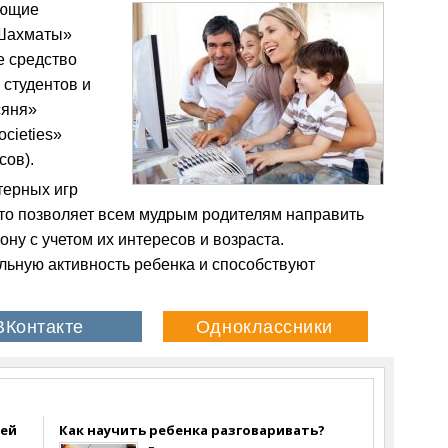
ующие
«Шахматы»
е средство
 студентов и
сяня»
ocieties»
сов).
терных игр
то позволяет всем мудрым родителям направить
ну с учетом их интересов и возраста.
льную активность ребенка и способствуют
ей
Как научить ребенка разговаривать?