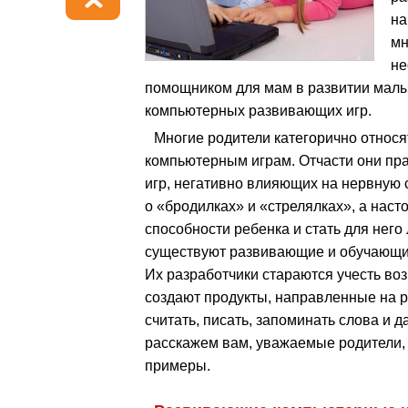
на
мн
не
помощником для мам в развитии малы
компьютерных развивающих игр.
Многие родители категорично относят
компьютерным играм. Отчасти они пр
игр, негативно влияющих на нервную с
о «бродилках» и «стрелялках», а наст
способности ребенка и стать для нег
существуют развивающие и обучающие
Их разработчики стараются учесть во
создают продукты, направленные на р
считать, писать, запоминать слова и д
расскажем вам, уважаемые родители, 
примеры.