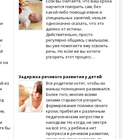
Если вы считаете, что ваш кроха
научится говорить сам, без
какой-либо помощи извне и
специальных занятий, нельзя
ми
однозначно сказать, что это
далеко от истины.
Действительно, просто
ли
регулярно общаясь с малышом,
ё
вы уже помогаете ему освоить
ой
речь. Но если же вы хотите
ускорить этот процесс…
о на
Задержка речевого развития у детей
ый из
Все родители хотят, чтобы их
м
малыш полноценно развивался.
Более того, многие всеми
ед
силами стараются ускорить
формирование психики своего
рм,
крохи, прибегая к различным
педагогическим хитростям и
ки
находкам. Но когда, не смотря
тя бы
на всё это, у ребёнка нет
прогресса в речевом развитии,