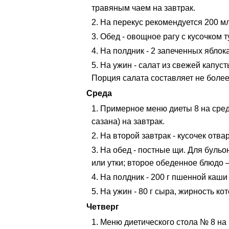
травяным чаем на завтрак.
На перекус рекомендуется 200 м
Обед - овощное рагу с кусочком 
На полдник - 2 запеченных яблока
На ужин - салат из свежей капу
Порция салата составляет не более 
Среда
Примерное меню диеты 8 на среду
сазана) на завтрак.
На второй завтрак - кусочек отва
На обед - постные щи. Для бульо
или утки; второе обеденное блюдо –
На полдник - 200 г пшенной каши
На ужин - 80 г сыра, жирность ко
Четверг
Меню диетического стола № 8 на 