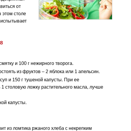
виться от
 этом столе
е испытывает
8
мятку и 100 г нежирного творога.
остоять из фруктов – 2 яблока или 1 апельсин.
уп и 150 г тушеной капусты. При ее
 1 столовую ложку растительного масла, лучше
кой капусты.
ит из ломтика ржаного хлеба с некрепким