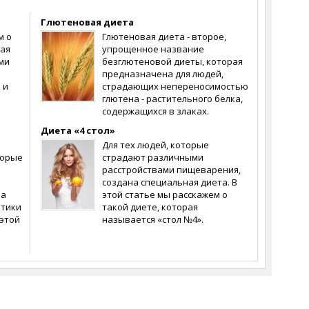
Глютеновая диета
м о
Глютеновая диета - второе,
рая
упрощенное название
ми
безглютеновой диеты, которая
предназначена для людей,
 и
страдающих непереносимостью
глютена - растительного белка,
содержащихся в злаках.
Диета «4 стол»
Для тех людей, которые
торые
страдают различными
расстройствами пищеварения,
создана специальная диета. В
на
этой статье мы расскажем о
ьтики
такой диете, которая
 этой
называется «стол №4».