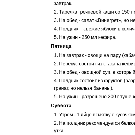
завтрак.
Тарелка гречневой каши со 150 г 
На обед - салат «Винегрет», но не
Полдник – свежие яблоки в количе
На ужин - 250 мл кефира.
Пятница
На завтрак - овощи на пару (кабач
Перекус состоит из стакана кефи
На обед - овощной суп, в которы
Полдник состоит из фруктов (разр
гранат, но нельзя бананы).
На ужин - разрешено 200 г тушен
Суббота
Утром - 1 яйцо всмятку с кусочко
На полдник рекомендуется белко
утки.