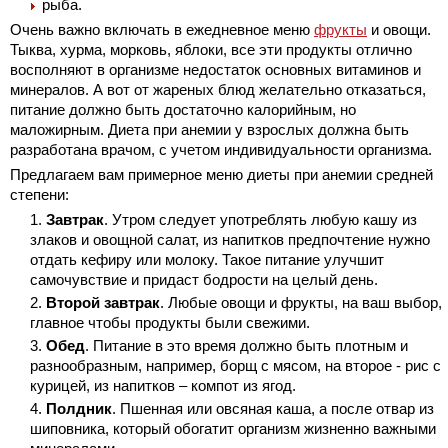
рыба.
Очень важно включать в ежедневное меню
фрукты
и овощи.
Тыква, хурма, морковь, яблоки, все эти продукты отлично
восполняют в организме недостаток основных витаминов и
минералов. А вот от жареных блюд желательно отказаться,
питание должно быть достаточно калорийным, но
маложирным. Диета при анемии у взрослых должна быть
разработана врачом, с учетом индивидуальности организма.
Предлагаем вам примерное меню диеты при анемии средней
степени:
Завтрак
. Утром следует употреблять любую кашу из
злаков и овощной салат, из напитков предпочтение нужно
отдать кефиру или молоку. Такое питание улучшит
самочувствие и придаст бодрости на целый день.
Второй завтрак
. Любые овощи и фрукты,
на ваш выбор,
главное чтобы продукты были свежими.
Обед
. Питание в это время должно быть плотным и
разнообразным, например, борщ с мясом, на второе - рис с
курицей, из напитков – компот из ягод.
Полдник
. Пшенная или овсяная каша, а после отвар из
шиповника, который обогатит организм жизненно важными