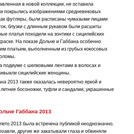
авленная в новой коллекции, не оставила
ки покрылись изображениями средневековых
 как футляры, были расписаны чумазыми лицами
ток, блузки с длинным рукавом были расшиты
ные платья походили на зонтики с сицилийских
краске. На показе Дольче и Габбана особенно
им платьем, выполненным из грубых кокосовых
соломы.
а подиуме с шелковыми лентами в волосах и
привыкли сицилийские женщины.
на 2013 также оказалась невероятно яркой и
 летние босоножки, туфли и сандалии, украшенные
ольче Габбана 2013
лето 2013 была встречена публикой неоднозначно.
оавли, другие же закатывали глаза и обвиняли