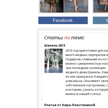
Статьи
по
теме:
Шанель 2013
2013 год приготовил для на
много модных сюрпризов 
подарков, главными из ко
можно с уверенностью на
три последние коллекции
модного дома Шанель. Ка
из них прекрасна. Каждая 
уникальна. Она имеет сво
собственное настроение, 
и историю, узнать котору
можно в нашей статье.
Платья от Киры Пластининой