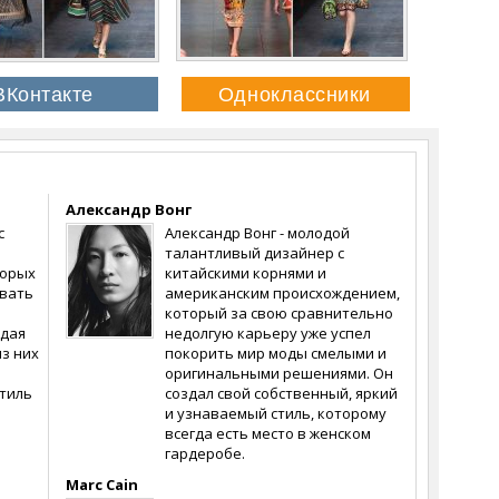
Александр Вонг
с
Александр Вонг - молодой
и
талантливый дизайнер с
торых
китайскими корнями и
звать
американским происхождением,
который за свою сравнительно
ждая
недолгую карьеру уже успел
из них
покорить мир моды смелыми и
е
оригинальными решениями. Он
стиль
создал свой собственный, яркий
ю
и узнаваемый стиль, которому
всегда есть место в женском
гардеробе.
Marc Cain