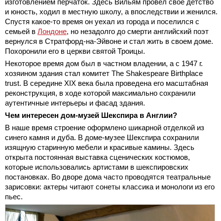
изготовлением перчаток. Здесь Вильям провел свое детство
и юность, ходил в местную школу, а впоследствии и женился.
Спустя какое-то время он уехал из города и поселился с
семьей в
Лондоне
, но незадолго до смерти английский поэт
вернулся в Стратфорд-на-Эйвоне и стал жить в своем доме.
Похоронили его в церкви святой Троицы.
Некоторое время дом был в частном владении, а с 1947 г.
хозяином здания стал комитет The Shakespeare Birthplace
trust. В середине XIX века была проведена его масштабная
реконструкция, в ходе которой максимально сохранили
аутентичные интерьеры и фасад здания.
Чем интересен дом-музей Шекспира в Англии?
В наше время строение оформлено шикарной отделкой из
синего камня и дуба. В доме-музее Шекспира сохранили
изящную старинную мебели и красивые камины. Здесь
открыта постоянная выставка сценических костюмов,
которые использовались артистами в шекспировских
постановках. Во дворе дома часто проводятся театральные
зарисовки: актеры читают сонеты классика и монологи из его
пьес.