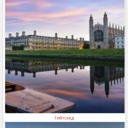
Гейтсхед