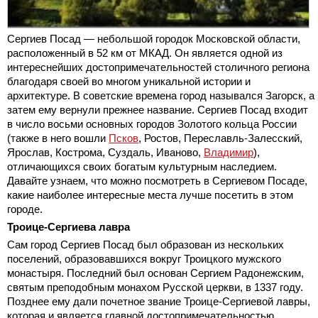
Сергиев Посад — небольшой городок Московской области,
расположенный в 52 км от МКАД. Он является одной из
интереснейших достопримечательностей столичного региона
благодаря своей во многом уникальной истории и
архитектуре. В советские времена город назывался Загорск, а
затем ему вернули прежнее название. Сергиев Посад входит
в число восьми основных городов Золотого кольца России
(также в него вошли
Псков
, Ростов, Переславль-Залесский,
Ярослав, Кострома, Суздаль, Иваново,
Владимир
),
отличающихся своих богатым культурным наследием.
Давайте узнаем, что можно посмотреть в Сергиевом Посаде,
какие наиболее интересные места лучше посетить в этом
городе.
Троице-Сергиева лавра
Сам город Сергиев Посад был образован из нескольких
поселений, образовавшихся вокруг Троицкого мужского
монастыря. Последний был основан Сергием Радонежским,
святым преподобным монахом Русской церкви, в 1337 году.
Позднее ему дали почетное звание Троице-Сергиевой лавры,
которая и является главной достопримечательностью