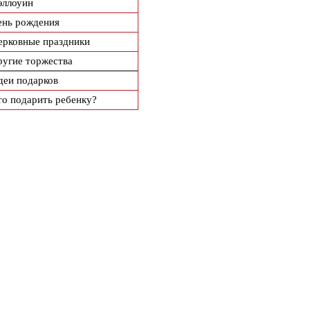
эллоуин
ень рождения
ерковные праздники
ругие торжества
деи подарков
то подарить ребенку?