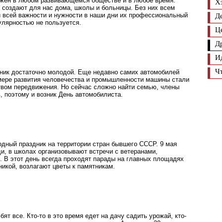
жен в любом развивающемся обществе и в любое время.
Х
создают для нас дома, школы и больницы. Без них всем
и всей важности и нужности в наши дни их профессиональный
Д
улярностью не пользуется.
Ц
Д
И
Ч
дник достаточно молодой. Еще недавно самих автомобилей
мере развития человечества и промышленности машины стали
твом передвижения. Но сейчас сложно найти семью, члены
, поэтому и возник День автомобилиста.
одный праздник на территории стран бывшего СССР. 9 мая
и, в школах организовывают встречи с ветеранами,
. В этот день всегда проходят парады на главных площадях
никой, возлагают цветы к памятникам.
ят все. Кто-то в это время едет на дачу садить урожай, кто-