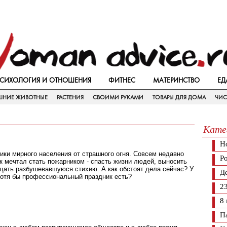
СИХОЛОГИЯ И ОТНОШЕНИЯ
ФИТНЕС
МАТЕРИНСТВО
ЕД
НИЕ ЖИВОТНЫЕ
РАСТЕНИЯ
СВОИМИ РУКАМИ
ТОВАРЫ ДЛЯ ДОМА
ЧИС
Кате
Н
ки мирного населения от страшного огня. Совсем недавно
Р
к мечтал стать пожарником - спасть жизни людей, выносить
ощать разбушевавшуюся стихию. А как обстоят дела сейчас? У
Д
отя бы профессиональный праздник есть?
2
8
П