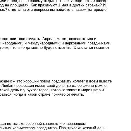
е или в лес, но по-своему отдыхают все. А еще лет 20 назад
од на площадях. Как празднуют 1 мая в других странах? И
нас? ответы на эти вопросы вы найдёте в нашем материале.
 заставит вас скучать. Апрель может похвастаться и
 народными, и международными, и церковными праздниками.
рим, что и когда можно будет отметить. Эта статья поможет
здник – это хороший повод поздравить коллег и всем вместе
. Любая профессия имеет свой день, когда ее смело можно
такой день и у бухгалтеров, которые живут в мире цифр и
раться, когда в какой стране принято отмечать.
ься не только весенней капелью и очарованием
ольшим количеством праздников. Практически каждый день