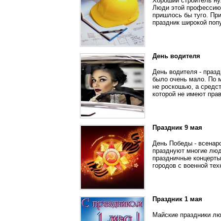
Хороший строитель ну
Люди этой профессию 
пришлось бы туго. Пр
праздник широкой поп
День водителя
День водителя - праз
было очень мало. По 
не роскошью, а средс
которой не имеют прав
Праздник 9 мая
День Победы - всенар
празднуют многие люд
праздничные концерты
городов с военной тех
Праздник 1 мая
Майские праздники люб