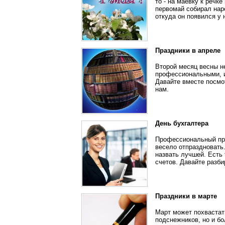
то - на маевку к речк
первомай собирал нар
откуда он появился у 
Праздники в апреле
Второй месяц весны не
профессиональными, и
Давайте вместе посмот
нам.
День бухгалтера
Профессиональный пра
весело отпраздновать
назвать лучшей. Есть 
счетов. Давайте разби
Праздники в марте
Март может похвастат
подснежников, но и б