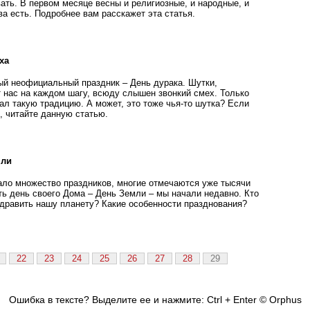
ать. В первом месяце весны и религиозные, и народные, и
а есть. Подробнее вам расскажет эта статья.
ха
й неофициальный праздник – День дурака. Шутки,
нас на каждом шагу, всюду слышен звонкий смех. Только
ал такую традицию. А может, это тоже чья-то шутка? Если
, читайте данную статью.
мли
ло множество праздников, многие отмечаются уже тысячи
ть день своего Дома – День Земли – мы начали недавно. Кто
дравить нашу планету? Какие особенности празднования?
22
23
24
25
26
27
28
29
Ошибка в тексте? Выделите ее и нажмите: Ctrl + Enter
© Orphus