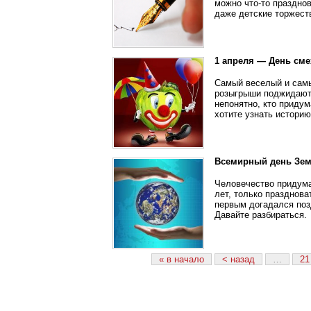
можно что-то празднов
даже детские торжеств
1 апреля — День сме
Самый веселый и самы
розыгрыши поджидают 
непонятно, кто придум
хотите узнать историю
Всемирный день Зе
Человечество придума
лет, только празднова
первым догадался поз
Давайте разбираться.
« в начало
< назад
…
21