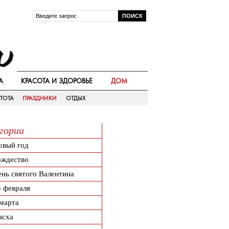
А
КРАСОТА И ЗДОРОВЬЕ
ДОМ
ТОТА
ПРАЗДНИКИ
ОТДЫХ
гории
овый год
ождество
ень святого Валентина
3 февраля
 марта
асха