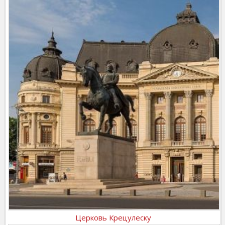
Церковь Крецулеску