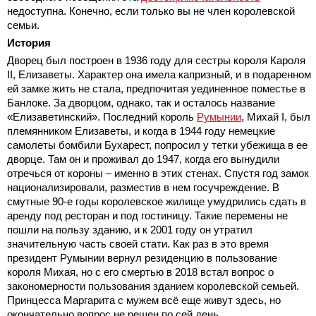
недоступна. Конечно, если только вы не член королевской
семьи.
История
Дворец был построен в 1936 году для сестры короля Кароля
II, Елизаветы. Характер она имела капризный, и в подаренном
ей замке жить не стала, предпочитая уединенное поместье в
Банлоке. За дворцом, однако, так и осталось название
«Елизаветинский». Последний король
Румынии
, Михай I, был
племянником Елизаветы, и когда в 1944 году немецкие
самолеты бомбили Бухарест, попросил у тетки убежища в ее
дворце. Там он и проживал до 1947, когда его вынудили
отречься от короны – именно в этих стенах. Спустя год замок
национализировали, разместив в нем госучреждение. В
смутные 90-е годы королевское жилище умудрились сдать в
аренду под ресторан и под гостиницу. Такие перемены не
пошли на пользу зданию, и к 2001 году он утратил
значительную часть своей стати. Как раз в это время
президент Румынии вернул резиденцию в пользование
короля Михая, но с его смертью в 2018 встал вопрос о
закономерности пользования зданием королевской семьей.
Принцесса Маргарита с мужем всё еще живут здесь, но
окончательно вопрос не решен по сей день.